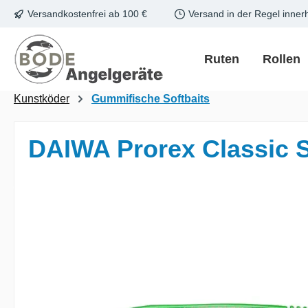
Versandkostenfrei ab 100 €
Versand in der Regel inner
m Hauptinhalt springen
Zur Suche springen
Zur Hauptnavigation springen
Ruten
Rollen
Kunstköder
Gummifische Softbaits
DAIWA Prorex Classic 
Bildergalerie überspringen