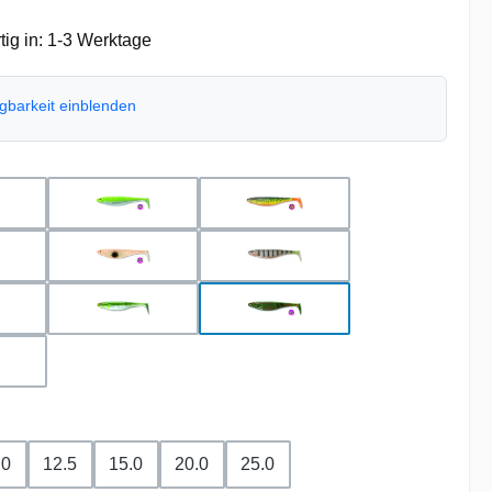
ig in: 1-3 Werktage
ügbarkeit einblenden
hlen
 metallic pearl
chartreuse pearl
firetiger
st ayu
ghost orange
ghost perch
o orange
metallic ayu
motor oil
nbow trout
uswählen
.0
12.5
15.0
20.0
25.0