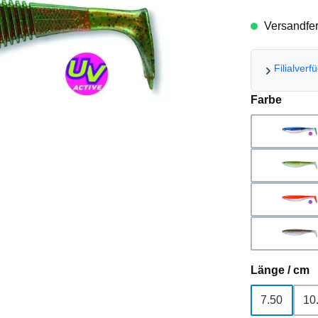
Versandfert
Filialverf
auswä
Farbe
blue
gho
hol
rai
a
Länge / cm
7.50
10