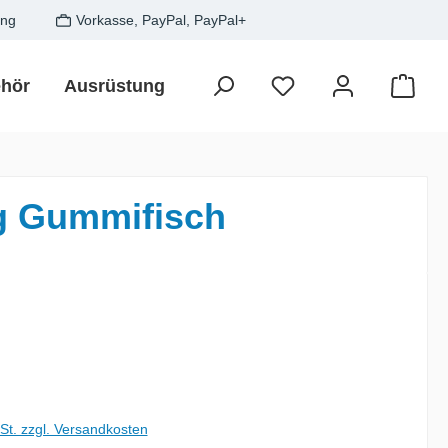
ung
Vorkasse, PayPal, PayPal+
hör
Ausrüstung
Zielfisch
SALE
Gesche
Waren
3g Gummifisch
is:
wSt. zzgl. Versandkosten