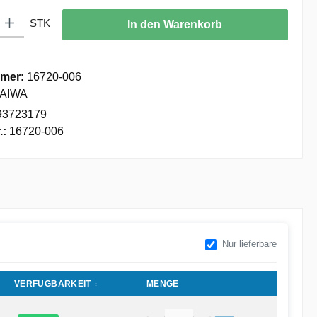
: Gib den gewünschten Wert ein oder benutze die Schaltflächen um die
STK
In den Warenkorb
mer:
16720-006
AIWA
93723179
.:
16720-006
Nur lieferbare
VERFÜGBARKEIT
MENGE