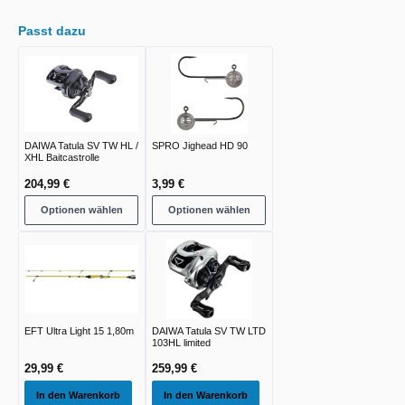
Passt dazu
DAIWA Tatula SV TW HL /
SPRO Jighead HD 90
XHL Baitcastrolle
204,99 €
3,99 €
Optionen wählen
Optionen wählen
EFT Ultra Light 15 1,80m
DAIWA Tatula SV TW LTD
103HL limited
29,99 €
259,99 €
In den Warenkorb
In den Warenkorb