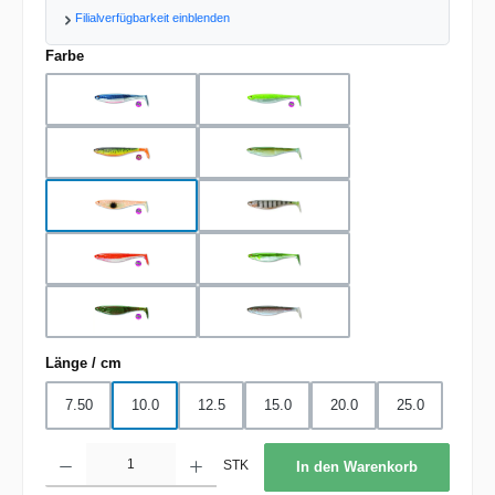
Filialverfügbarkeit einblenden
auswählen
Farbe
blue metallic pearl
chartreuse pearl
firetiger
ghost ayu
ghost orange
ghost perch
holo orange
metallic ayu
motor oil
rainbow trout
auswählen
Länge / cm
7.50
10.0
12.5
15.0
20.0
25.0
Produkt Anzahl: Gib den gewünschten Wert ein oder benutze die Schaltflächen um d
STK
In den Warenkorb