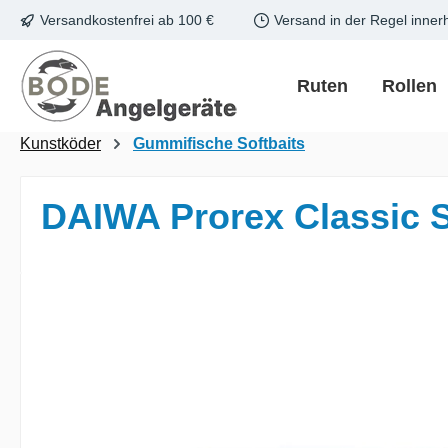
Versandkostenfrei ab 100 €
Versand in der Regel inner
m Hauptinhalt springen
Zur Suche springen
Zur Hauptnavigation springen
Ruten
Rollen
Kunstköder
Gummifische Softbaits
DAIWA Prorex Classic S
Bildergalerie überspringen