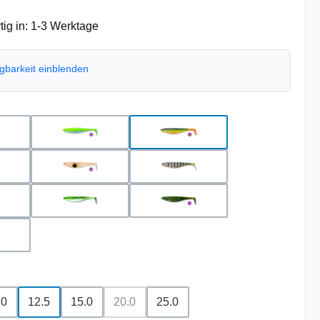
ig in: 1-3 Werktage
ügbarkeit einblenden
hlen
 metallic pearl
chartreuse pearl
firetiger
st ayu
ghost orange
ghost perch
o orange
metallic ayu
motor oil
nbow trout
uswählen
.0
12.5
15.0
20.0
25.0
(Diese Option ist zurzeit nicht verfügbar.)