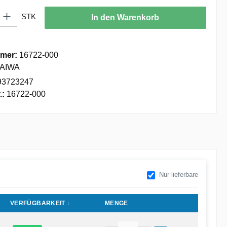
: Gib den gewünschten Wert ein oder benutze die Schaltflächen um die
STK
In den Warenkorb
mer:
16722-000
AIWA
93723247
.:
16722-000
Nur lieferbare
VERFÜGBARKEIT
MENGE