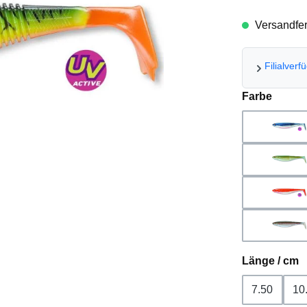
Versandfert
Filialverf
auswä
Farbe
blue
gho
hol
rai
a
Länge / cm
7.50
10