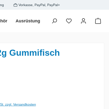
ung
Vorkasse, PayPal, PayPal+
hör
Ausrüstung
Zielfisch
SALE
Gesche
Waren
12g Gummifisch
is:
wSt. zzgl. Versandkosten