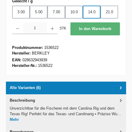
auswählen
Gewicht / g
3.00
5.00
7.00
10.0
14.0
21.0
Produkt Anzahl: Gib den gewünschten Wert ein oder benutze die Schaltflächen um d
STK
In den Warenkorb
Produktnummer:
1536522
Hersteller:
BERKLEY
EAN:
028632943939
Hersteller-Nr.:
1536522
Alle Varianten (6)
Beschreibung
Unverzichtbar für die Fischerei mit dem Carolina Rig und dem
Texas Rig! Perfekt für das Texas- und Carolinarig • Präzise Wu…
Mehr
Bewertungen