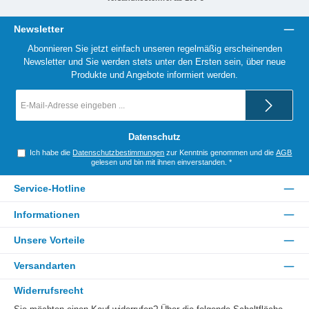
Newsletter
Abonnieren Sie jetzt einfach unseren regelmäßig erscheinenden
Newsletter und Sie werden stets unter den Ersten sein, über neue
Produkte und Angebote informiert werden.
E-
Mail-
Adresse
*
Datenschutz
Ich habe die
Datenschutzbestimmungen
zur Kenntnis genommen und die
AGB
gelesen und bin mit ihnen einverstanden.
*
Service-Hotline
Informationen
Unsere Vorteile
Versandarten
Widerrufsrecht