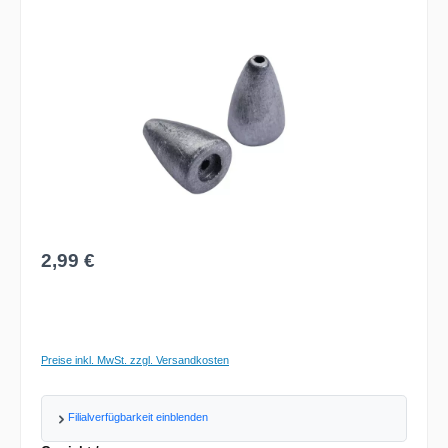
Bildergalerie überspringen
Regulärer Preis:
2,99 €
Preise inkl. MwSt. zzgl. Versandkosten
Filialverfügbarkeit einblenden