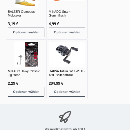
BALZER Octopuss
MIKADO Spark
Multicolor
Gummifisch
3,19 €
4,99 €
Optionen wählen
Optionen wählen
MIKADO Jawy Classic
DAIWA Tatula SV TW HL /
Jig Head
XHL Baitcastrolle
2,29 €
204,99 €
Optionen wählen
Optionen wählen
Versandkostenfrei ab 100 €