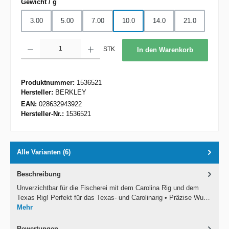
auswählen
Gewicht / g
3.00
5.00
7.00
10.0
14.0
21.0
Produkt Anzahl: Gib den gewünschten Wert ein oder benutze die Schaltflächen um d
STK
In den Warenkorb
Produktnummer:
1536521
Hersteller:
BERKLEY
EAN:
028632943922
Hersteller-Nr.:
1536521
Alle Varianten (6)
Beschreibung
Unverzichtbar für die Fischerei mit dem Carolina Rig und dem
Texas Rig! Perfekt für das Texas- und Carolinarig • Präzise Wu…
Mehr
Bewertungen