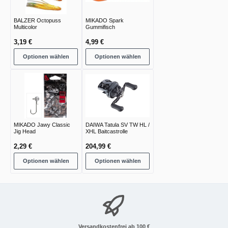
BALZER Octopuss
MIKADO Spark
Multicolor
Gummifisch
3,19 €
4,99 €
Optionen wählen
Optionen wählen
MIKADO Jawy Classic
DAIWA Tatula SV TW HL /
Jig Head
XHL Baitcastrolle
2,29 €
204,99 €
Optionen wählen
Optionen wählen
Versandkostenfrei ab 100 €