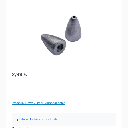
Bildergalerie überspringen
Regulärer Preis:
2,99 €
Preise inkl. MwSt. zzgl. Versandkosten
Filialverfügbarkeit einblenden