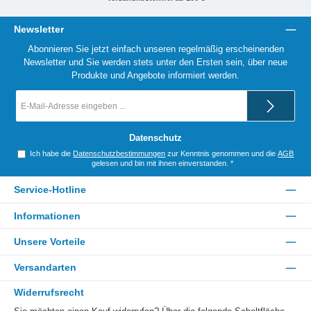
Newsletter
Abonnieren Sie jetzt einfach unseren regelmäßig erscheinenden
Newsletter und Sie werden stets unter den Ersten sein, über neue
Produkte und Angebote informiert werden.
E-
Mail-
Adresse
*
Datenschutz
Ich habe die
Datenschutzbestimmungen
zur Kenntnis genommen und die
AGB
gelesen und bin mit ihnen einverstanden.
*
Service-Hotline
Informationen
Unsere Vorteile
Versandarten
Widerrufsrecht