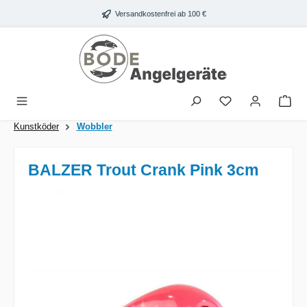
Zum Hauptinhalt springen
Versandkostenfrei ab 100 €
War
Kunstköder
Wobbler
BALZER Trout Crank Pink 3cm
Bildergalerie überspringen