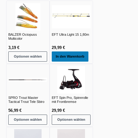
BALZER Octopuss
EFT Ultra Light 15 1,80m
Multicolor
3,19 €
29,99 €
Optionen wählen
In den Warenkorb
SPRO Trout Master
EFT Spin Pro, Spinnrolle
Tactical Trout Tele Sbiro
mit Frontbremse
56,99 €
29,99 €
Optionen wählen
Optionen wählen