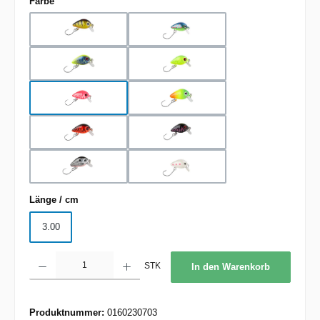
auswählen
Farbe
Barsch
blau/pinke Punkte
Gelb-Blau
Neon Gelb
Pink
Rainbow
rot
Schwarz
Weißfisch
Weiß-pinke Punkte
auswählen
Länge / cm
3.00
Produkt Anzahl: Gib den gewünschten Wert ein oder benutze die Schaltflächen um d
STK
In den Warenkorb
Produktnummer:
0160230703