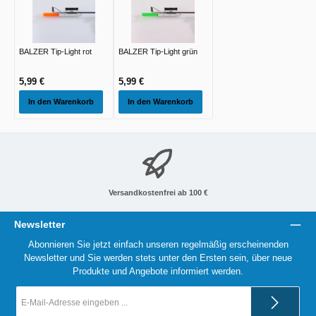
BALZER Tip-Light rot
BALZER Tip-Light grün
5,99 €
5,99 €
In den Warenkorb
In den Warenkorb
Versandkostenfrei ab 100 €
Newsletter
Abonnieren Sie jetzt einfach unseren regelmäßig erscheinenden
Newsletter und Sie werden stets unter den Ersten sein, über neue
Produkte und Angebote informiert werden.
E-
Mail-
Adresse