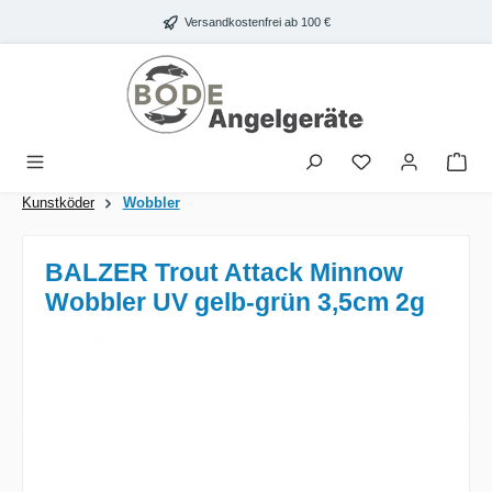
Zum Hauptinhalt springen
Versandkostenfrei ab 100 €
War
Kunstköder
Wobbler
BALZER Trout Attack Minnow
Wobbler UV gelb-grün 3,5cm 2g
Bildergalerie überspringen