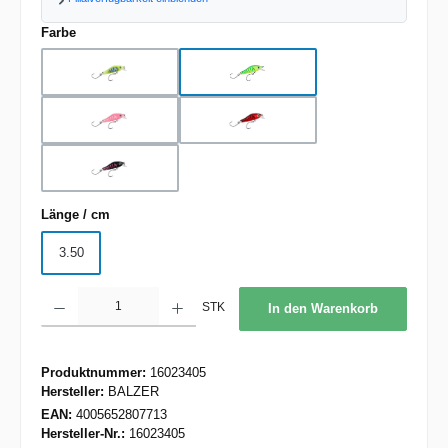
auswählen
Farbe
gelb-blau
gelb-grün
pink
rot
schwarz-rot
auswählen
Länge / cm
3.50
Produkt Anzahl: Gib den gewünschten Wert ein oder benutze die Schaltflächen um d
STK
In den Warenkorb
Produktnummer:
16023405
Hersteller:
BALZER
EAN:
4005652807713
Hersteller-Nr.:
16023405