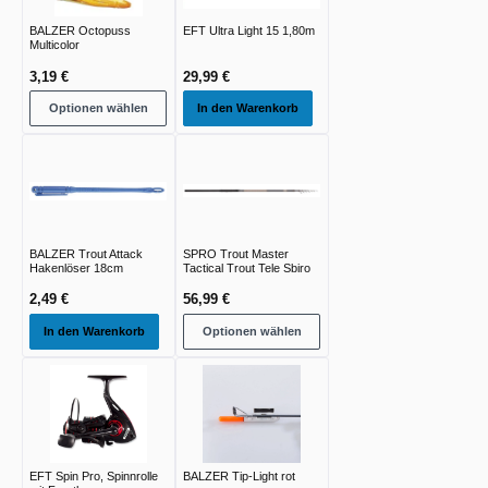
BALZER Octopuss
EFT Ultra Light 15 1,80m
Multicolor
3,19 €
29,99 €
Optionen wählen
In den Warenkorb
BALZER Trout Attack
SPRO Trout Master
Hakenlöser 18cm
Tactical Trout Tele Sbiro
2,49 €
56,99 €
In den Warenkorb
Optionen wählen
EFT Spin Pro, Spinnrolle
BALZER Tip-Light rot