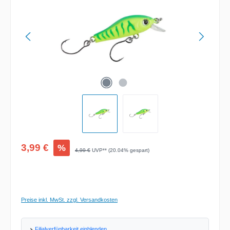
Verkaufspreis:
3,99 €
%
Regulärer Preis:
4,99 €
UVP** (20.04% gespart)
Preise inkl. MwSt. zzgl. Versandkosten
Filialverfügbarkeit einblenden