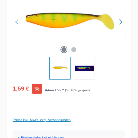
Verkaufspreis:
1,59 €
%
Regulärer Preis:
3,19 €
UVP** (50.16% gespart)
Preise inkl. MwSt. zzgl. Versandkosten
Filialverfügbarkeit einblenden