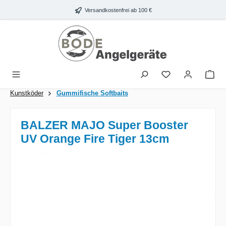
Zum Hauptinhalt springen
Versandkostenfrei ab 100 €
War
Kunstköder
Gummifische Softbaits
BALZER MAJO Super Booster
UV Orange Fire Tiger 13cm
Bildergalerie überspringen