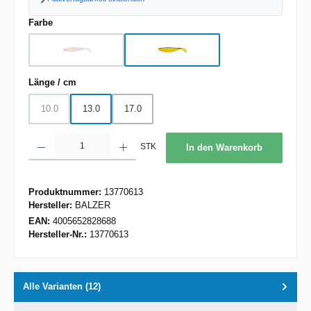
auswählen
Farbe
Albino
Orange Fire Tiger
(Diese Option ist zurzeit nicht verfügbar.)
auswählen
Länge / cm
10.0
13.0
17.0
(Diese Option ist zurzeit nicht verfügbar.)
Produkt Anzahl: Gib den gewünschten Wert ein oder benutze die Schaltflächen um d
STK
In den Warenkorb
Produktnummer:
13770613
Hersteller:
BALZER
EAN:
4005652828688
Hersteller-Nr.:
13770613
Alle Varianten (12)