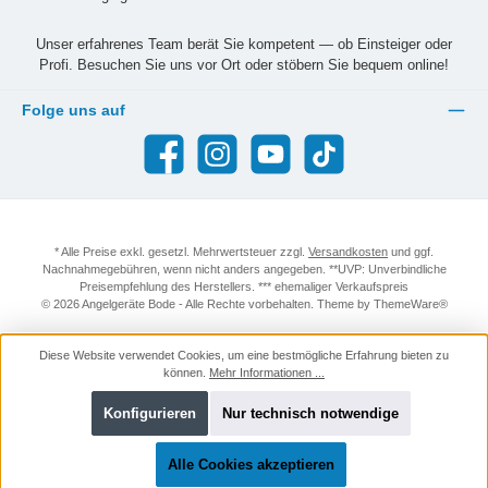
Unser erfahrenes Team berät Sie kompetent — ob Einsteiger oder
Profi. Besuchen Sie uns vor Ort oder stöbern Sie bequem online!
Folge uns auf
Facebook
Instagram
YouTube
TikTok
* Alle Preise exkl. gesetzl. Mehrwertsteuer zzgl.
Versandkosten
und ggf.
Nachnahmegebühren, wenn nicht anders angegeben. **UVP: Unverbindliche
Preisempfehlung des Herstellers. *** ehemaliger Verkaufspreis
© 2026 Angelgeräte Bode - Alle Rechte vorbehalten. Theme by
ThemeWare®
Diese Website verwendet Cookies, um eine bestmögliche Erfahrung bieten zu
können.
Mehr Informationen ...
Konfigurieren
Nur technisch notwendige
Alle Cookies akzeptieren