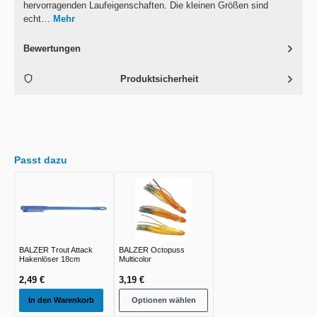
hervorragenden Laufeigenschaften. Die kleinen Größen sind
echt…
Mehr
Bewertungen
Produktsicherheit
Passt dazu
BALZER Trout Attack
BALZER Octopuss
Hakenlöser 18cm
Multicolor
2,49 €
3,19 €
In den Warenkorb
Optionen wählen