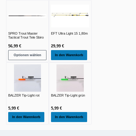
SPRO Trout Master
EFT Ultra Light 15 1,80m
Tactical Trout Tele Sbiro
56,99 €
29,99 €
Optionen wählen
In den Warenkorb
BALZER Tip-Light rot
BALZER Tip-Light grün
5,99 €
5,99 €
In den Warenkorb
In den Warenkorb