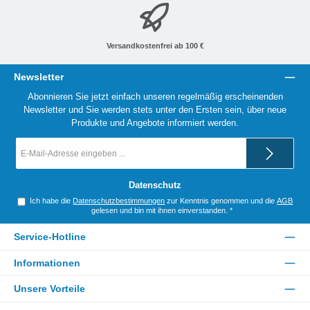
Versandkostenfrei ab 100 €
Newsletter
Abonnieren Sie jetzt einfach unseren regelmäßig erscheinenden
Newsletter und Sie werden stets unter den Ersten sein, über neue
Produkte und Angebote informiert werden.
E-
Mail-
Adresse
*
Datenschutz
Ich habe die
Datenschutzbestimmungen
zur Kenntnis genommen und die
AGB
gelesen und bin mit ihnen einverstanden.
*
Service-Hotline
Informationen
Unsere Vorteile