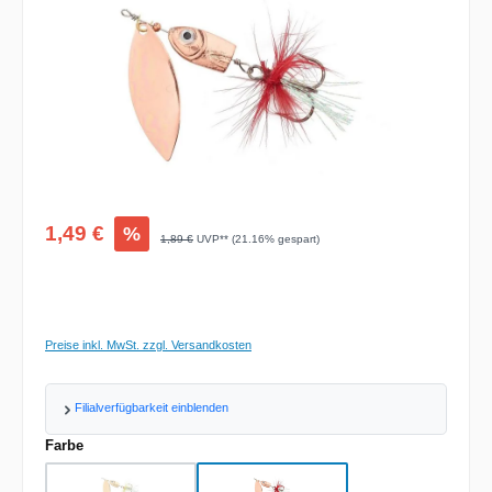
Verkaufspreis:
1,49 €
%
Regulärer Preis:
1,89 €
UVP** (21.16% gespart)
Preise inkl. MwSt. zzgl. Versandkosten
Filialverfügbarkeit einblenden
auswählen
Farbe