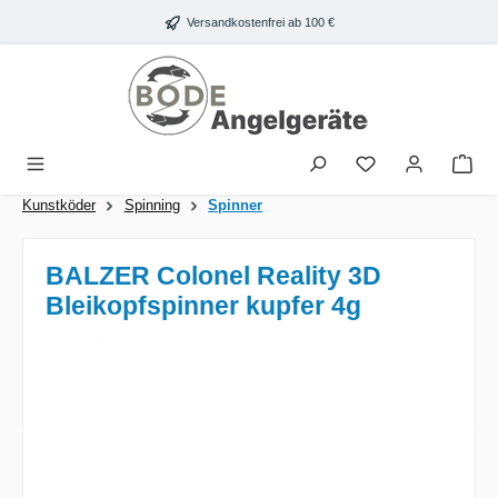
Zum Hauptinhalt springen
Versandkostenfrei ab 100 €
War
Kunstköder
Spinning
Spinner
BALZER Colonel Reality 3D
Bleikopfspinner kupfer 4g
Bildergalerie überspringen