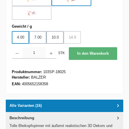
gold
Kupfer
(Diese Option ist zurzeit nicht verfügbar.)
weiss-rot
(Diese Option ist zurzeit nicht verfügbar.)
auswählen
Gewicht / g
4.00
7.00
10.0
14.0
(Diese Option ist zurzeit nicht verfügbar.
Produkt Anzahl: Gib den gewünschten Wert ein oder benutze die Schaltflächen um d
STK
In den Warenkorb
Produktnummer:
103SP-18025
Hersteller:
BALZER
EAN:
4005652158358
Alle Varianten (16)
Beschreibung
Tolle Bleikopfspinner mit äußerst realistischen 3D Dekors und