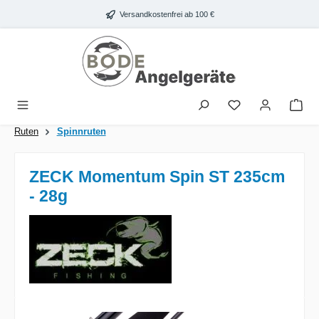
Zum Hauptinhalt springen
Versandkostenfrei ab 100 €
War
Ruten
Spinnruten
ZECK Momentum Spin ST 235cm
- 28g
Bildergalerie überspringen