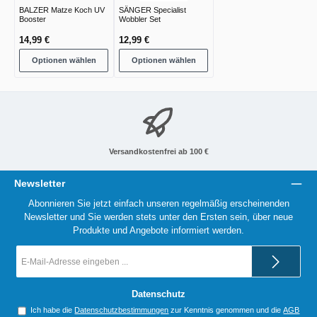
BALZER Matze Koch UV
SÄNGER Specialist
Booster
Wobbler Set
14,99 €
12,99 €
Optionen wählen
Optionen wählen
Versandkostenfrei ab 100 €
Newsletter
Abonnieren Sie jetzt einfach unseren regelmäßig erscheinenden
Newsletter und Sie werden stets unter den Ersten sein, über neue
Produkte und Angebote informiert werden.
E-
Mail-
Adresse
*
Datenschutz
Ich habe die
Datenschutzbestimmungen
zur Kenntnis genommen und die
AGB