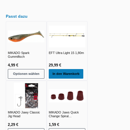
Passt dazu
MIKADO Spark
EFT Ultra Light 15 1,80m
Gummifisch
4,99 €
29,99 €
Optionen wählen
In den Warenkorb
MIKADO Jawy Classic
MIKADO Jaws Quick
Jig Head
Change Spiral
Austauchgewicht
2,29 €
1,59 €