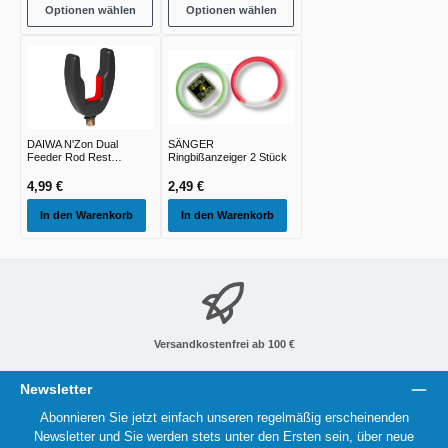
Optionen wählen
Optionen wählen
DAIWA N'Zon Dual
SÄNGER
Feeder Rod Rest
Ringbißanzeiger 2 Stück
black/red 78x56cm
1,00cm
4,99 €
2,49 €
In den Warenkorb
In den Warenkorb
Versandkostenfrei ab 100 €
Newsletter
Abonnieren Sie jetzt einfach unseren regelmäßig erscheinenden
Newsletter und Sie werden stets unter den Ersten sein, über neue