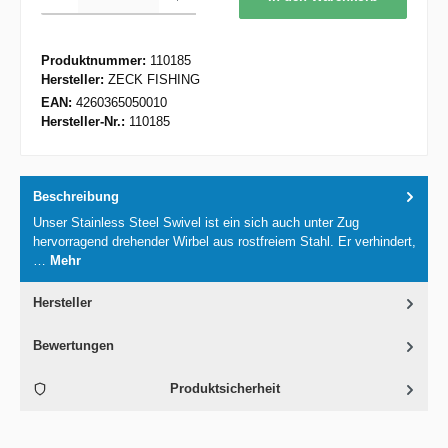
Produktnummer:
110185
Hersteller:
ZECK FISHING
EAN:
4260365050010
Hersteller-Nr.:
110185
Beschreibung
Unser Stainless Steel Swivel ist ein sich auch unter Zug
hervorragend drehender Wirbel aus rostfreiem Stahl. Er verhindert,
…
Mehr
Hersteller
Bewertungen
Produktsicherheit