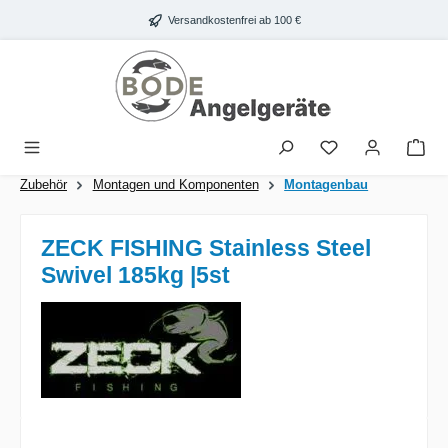
Zum Hauptinhalt springen
Versandkostenfrei ab 100 €
War
Zubehör
Montagen und Komponenten
Montagenbau
ZECK FISHING Stainless Steel
Swivel 185kg |5st
Bildergalerie überspringen