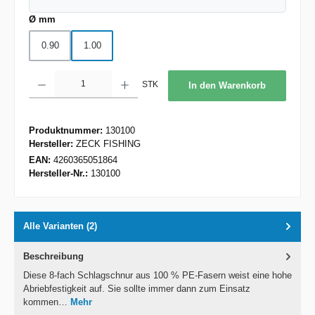
auswählen
Ø mm
0.90
1.00
Produkt Anzahl: Gib den gewünschten Wert ein oder benutze die Schaltflächen um d
STK
In den Warenkorb
Produktnummer:
130100
Hersteller:
ZECK FISHING
EAN:
4260365051864
Hersteller-Nr.:
130100
Alle Varianten (2)
Beschreibung
Diese 8-fach Schlagschnur aus 100 % PE-Fasern weist eine hohe
Abriebfestigkeit auf. Sie sollte immer dann zum Einsatz
kommen…
Mehr