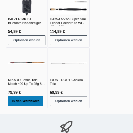
BALZER MK-BT
DAIWA N'Zon Super Slim
Bluetooth Bissanzeiger
Feeder Feederrute WG
-30g -240g
54,99 €
114,99 €
Optionen wählen
Optionen wählen
MIKADO Lexus Tele
IRON TROUT Chakka
Match 400 Up To 25g 8
Tele
Sec. - 1st
79,99 €
69,99 €
In den Warenkorb
Optionen wählen