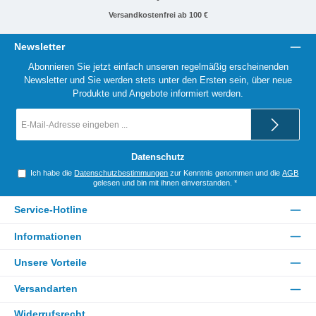
Versandkostenfrei ab 100 €
Newsletter
Abonnieren Sie jetzt einfach unseren regelmäßig erscheinenden
Newsletter und Sie werden stets unter den Ersten sein, über neue
Produkte und Angebote informiert werden.
E-
Mail-
Adresse
*
Datenschutz
Ich habe die
Datenschutzbestimmungen
zur Kenntnis genommen und die
AGB
gelesen und bin mit ihnen einverstanden.
*
Service-Hotline
Informationen
Unsere Vorteile
Versandarten
Widerrufsrecht