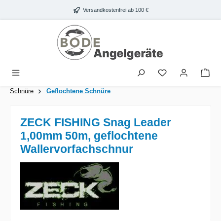
Zum Hauptinhalt springen
Versandkostenfrei ab 100 €
War
Schnüre
Geflochtene Schnüre
ZECK FISHING Snag Leader
1,00mm 50m, geflochtene
Wallervorfachschnur