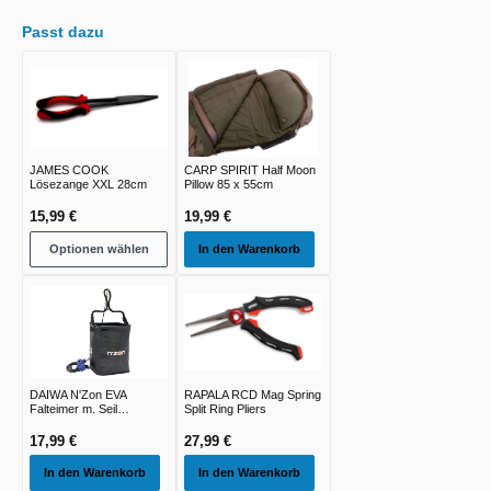
Passt dazu
JAMES COOK
CARP SPIRIT Half Moon
Lösezange XXL 28cm
Pillow 85 x 55cm
15,99 €
19,99 €
Optionen wählen
In den Warenkorb
DAIWA N'Zon EVA
RAPALA RCD Mag Spring
Falteimer m. Seil
Split Ring Pliers
16x16x20cm
17,99 €
27,99 €
In den Warenkorb
In den Warenkorb