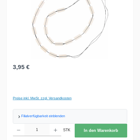
Regulärer Preis:
3,95 €
Preise inkl. MwSt. zzgl. Versandkosten
Filialverfügbarkeit einblenden
Produkt Anzahl: Gib den gewünschten Wert ein oder benutze die Schaltflächen um d
STK
In den Warenkorb