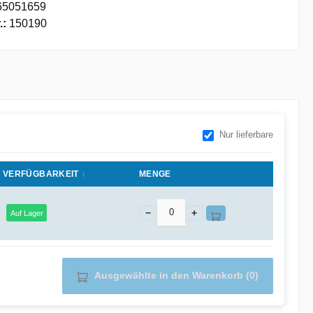
65051659
.:
150190
Nur lieferbare
VERFÜGBARKEIT
MENGE
−
+
Auf Lager
Ausgewählte in den Warenkorb (0)