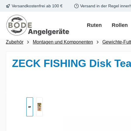
Versandkostenfrei ab 100 €
Versand in der Regel inner
m Hauptinhalt springen
Zur Suche springen
Zur Hauptnavigation springen
Ruten
Rollen
Zubehör
Montagen und Komponenten
Gewichte-Fut
ZECK FISHING Disk Tea
Bildergalerie überspringen