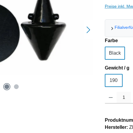
Preise inkl. M
Filialverf
auswä
Farbe
Black
a
Gewicht / g
190
Produkt Anzahl
Produktnum
Hersteller:
Z