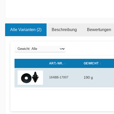
Alle Varianten (2)
Beschreibung
Bewertungen
ART.-NR.
GEWICHT
164BB-17007
190 g