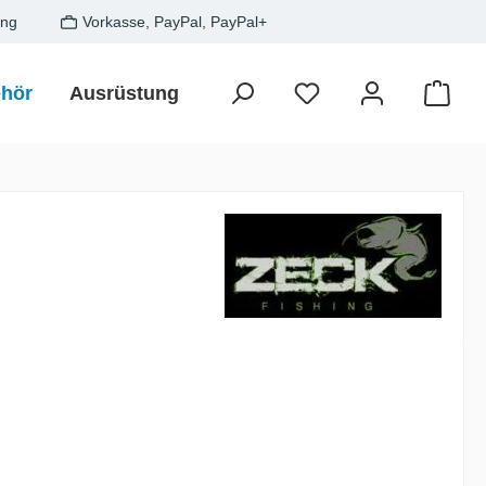
ung
Vorkasse, PayPal, PayPal+
hör
Ausrüstung
Zielfisch
SALE
Gesche
Waren
is:
€