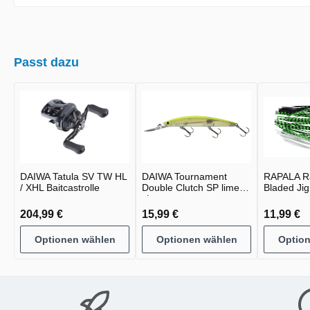
Passt dazu
DAIWA Tatula SV TW HL
DAIWA Tournament
RAPALA R
/ XHL Baitcastrolle
Double Clutch SP lime
Bladed Jig
chart
204,99 €
15,99 €
11,99 €
Optionen wählen
Optionen wählen
Optio