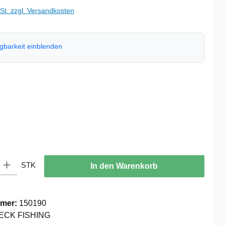
wSt. zzgl. Versandkosten
ügbarkeit einblenden
hlen
uswählen
: Gib den gewünschten Wert ein oder benutze die Schaltflächen um die
STK
In den Warenkorb
mer:
150190
ECK FISHING