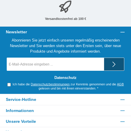
Versandkostenfrei ab 100 €
Newsletter
Abonnieren Sie jetzt einfach unseren regelmäßig erscheinenden
Newsletter und Sie werden stets unter den Ersten sein, über neue
Produkte und Angebote informiert werden.
E-
Mail-
Adresse
*
Datenschutz
Ich habe die
Datenschutzbestimmungen
zur Kenntnis genommen und die
AGB
gelesen und bin mit ihnen einverstanden.
*
Service-Hotline
Informationen
Unsere Vorteile