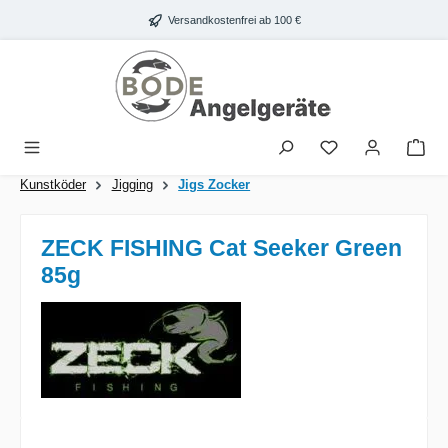
Zum Hauptinhalt springen
Versandkostenfrei ab 100 €
War
Kunstköder
Jigging
Jigs Zocker
ZECK FISHING Cat Seeker Green
85g
Bildergalerie überspringen