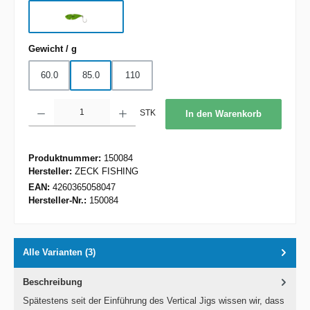
Green
auswählen
Gewicht / g
60.0
85.0
110
Produkt Anzahl: Gib den gewünschten Wert ein oder benutze die Schaltflächen um d
STK
In den Warenkorb
Produktnummer:
150084
Hersteller:
ZECK FISHING
EAN:
4260365058047
Hersteller-Nr.:
150084
Alle Varianten (3)
Beschreibung
Spätestens seit der Einführung des Vertical Jigs wissen wir, dass