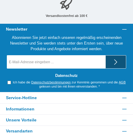
Versandkostenfrei ab 100 €
Newsletter
Abonnieren Sie jetzt einfach unseren regelmäßig erscheinenden
Newsletter und Sie werden stets unter den Ersten sein, über neue
Produkte und Angebote informiert werden.
E-
Mail-
Adresse
*
Datenschutz
Ich habe die
Datenschutzbestimmungen
zur Kenntnis genommen und die
AGB
gelesen und bin mit ihnen einverstanden.
*
Service-Hotline
Informationen
Unsere Vorteile
Versandarten