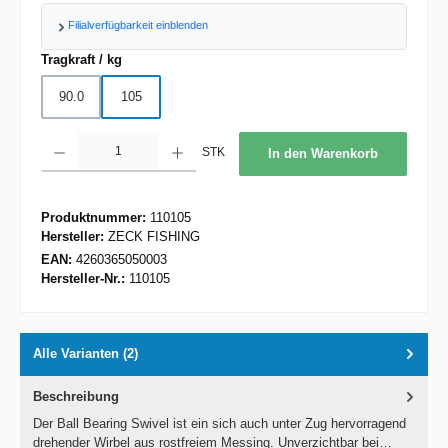
Filialverfügbarkeit einblenden
auswählen
Tragkraft / kg
90.0
105
Produkt Anzahl: Gib den gewünschten Wert ein oder benutze die Schaltflächen um d
STK
In den Warenkorb
Produktnummer:
110105
Hersteller:
ZECK FISHING
EAN:
4260365050003
Hersteller-Nr.:
110105
Alle Varianten (2)
Beschreibung
Der Ball Bearing Swivel ist ein sich auch unter Zug hervorragend
drehender Wirbel aus rostfreiem Messing. Unverzichtbar bei…