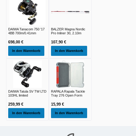
DAIWA Tanacom 750 '17
BALZER Magna Nordic
4BB 700m/0.41mm
Pro Inliner 30, 2.10m
698,00 €
107,90 €
In den Warenkorb
In den Warenkorb
DAIWA Tatula SV TW LTD
RAPALA Rapala Tackle
103HL limited
Tray 276 Open Form
259,99 €
15,99 €
In den Warenkorb
In den Warenkorb