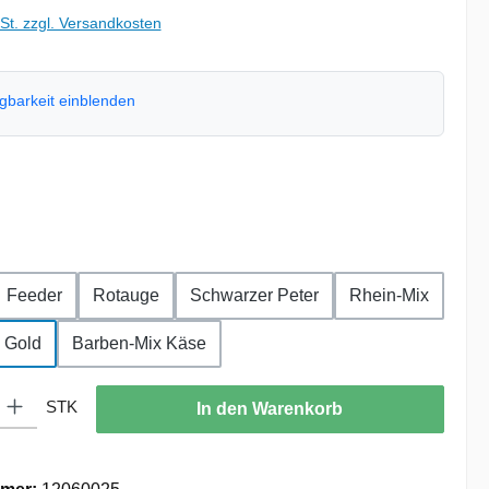
wSt. zzgl. Versandkosten
ügbarkeit einblenden
wählen
hlen
Feeder
Rotauge
Schwarzer Peter
Rhein-Mix
 Gold
Barben-Mix Käse
: Gib den gewünschten Wert ein oder benutze die Schaltflächen um die
STK
In den Warenkorb