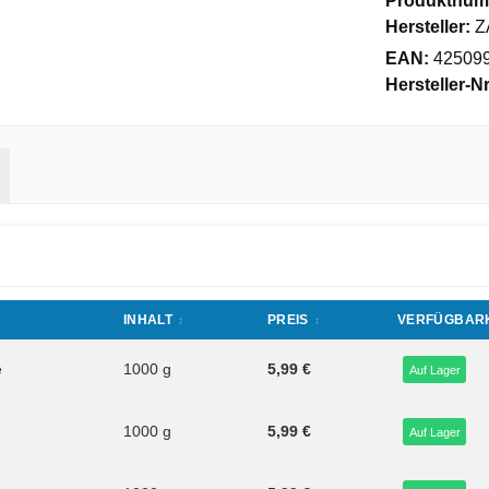
Produktnum
Hersteller:
Z
EAN:
42509
Hersteller-Nr
INHALT
PREIS
VERFÜGBARK
e
1000 g
5,99 €
Auf Lager
1000 g
5,99 €
Auf Lager