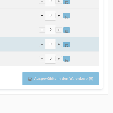
−
+
−
+
−
+
−
+
−
+
Ausgewählte in den Warenkorb (0)