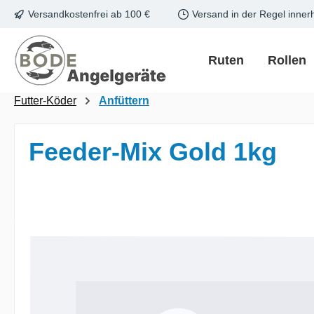
Versandkostenfrei ab 100 €
Versand in der Regel inner
m Hauptinhalt springen
Zur Suche springen
Zur Hauptnavigation springen
Ruten
Rollen
Futter-Köder
Anfüttern
Feeder-Mix Gold 1kg
Bildergalerie überspringen