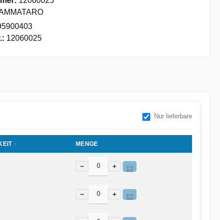
mer:
12060025
AMMATARO
95900403
.:
12060025
Nur lieferbare
EIT
MENGE
−
+
−
+