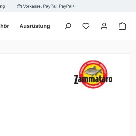
ung
Vorkasse, PayPal, PayPal+
hör
Ausrüstung
Zielfisch
SALE
Gesche
Waren
is: