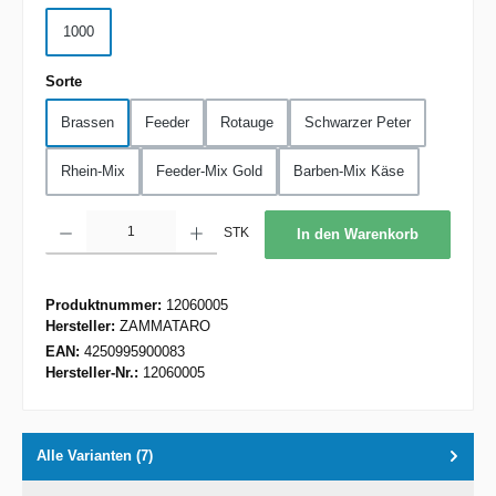
1000
auswählen
Sorte
Brassen
Feeder
Rotauge
Schwarzer Peter
Rhein-Mix
Feeder-Mix Gold
Barben-Mix Käse
Produkt Anzahl: Gib den gewünschten Wert ein oder benutze die Schaltflächen um d
STK
In den Warenkorb
Produktnummer:
12060005
Hersteller:
ZAMMATARO
EAN:
4250995900083
Hersteller-Nr.:
12060005
Alle Varianten (7)