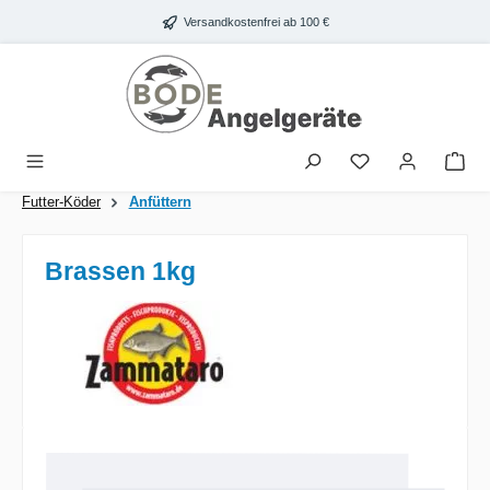
Zum Hauptinhalt springen
Versandkostenfrei ab 100 €
War
Futter-Köder
Anfüttern
Brassen 1kg
Bildergalerie überspringen