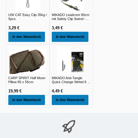
UNI CAT Easy Clip 35kg /
MIKADO Leadcore 80cm
5pcs.
mit Safety Clip Swivel -
2st
3,29 €
3,49 €
In den Warenkorb
In den Warenkorb
CARP SPIRIT Half Moon
MIKADO Anti-Tangle
Pillow 85 x 55cm
Quick Change Wirbel 8 -
10st
19,99 €
4,49 €
In den Warenkorb
In den Warenkorb