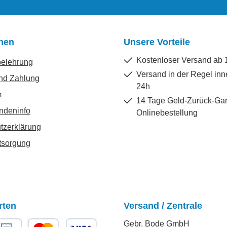
onen
Unsere Vorteile
Kostenloser Versand ab 
belehrung
Versand in der Regel inn
nd Zahlung
24h
m
14 Tage Geld-Zurück-Gar
ndeninfo
Onlinebestellung
tzerklärung
tsorgung
rten
Versand / Zentrale
Gebr. Bode GmbH