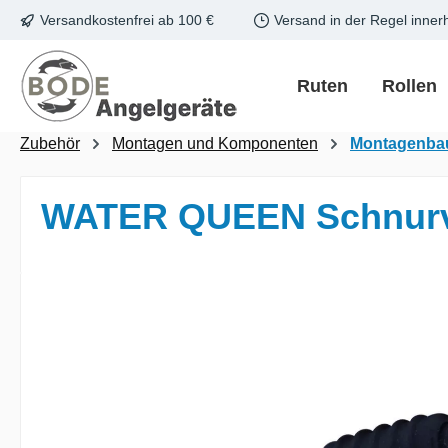
Versandkostenfrei ab 100 €
Versand in der Regel inner
m Hauptinhalt springen
Zur Suche springen
Zur Hauptnavigation springen
Ruten
Rollen
Zubehör
Montagen und Komponenten
Montagenba
WATER QUEEN Schnurver
Bildergalerie überspringen