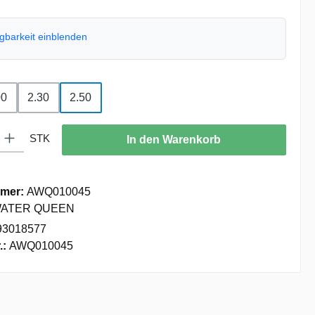
ügbarkeit einblenden
hlen
00
2.30
2.50
: Gib den gewünschten Wert ein oder benutze die Schaltflächen um die
STK
In den Warenkorb
mer:
AWQ010045
ATER QUEEN
93018577
.:
AWQ010045