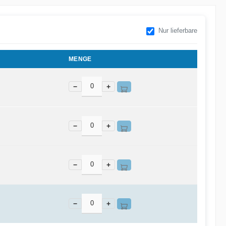
Nur lieferbare
MENGE
−
+
−
+
−
+
−
+