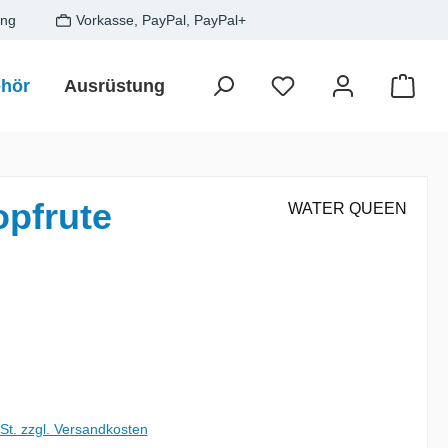
ung
Vorkasse, PayPal, PayPal+
hör
Ausrüstung
Zielfisch
SALE
Gesche
Waren
pfrute
WATER QUEEN
is:
wSt. zzgl. Versandkosten