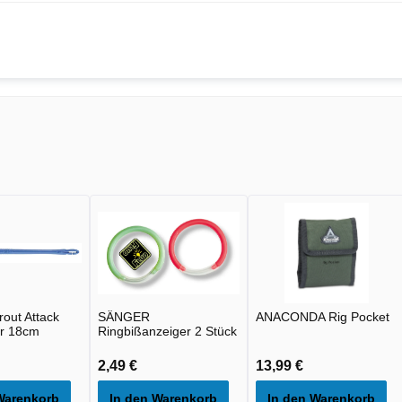
out Attack
SÄNGER
ANACONDA Rig Pocket
r 18cm
Ringbißanzeiger 2 Stück
2,49 €
13,99 €
Warenkorb
In den Warenkorb
In den Warenkorb