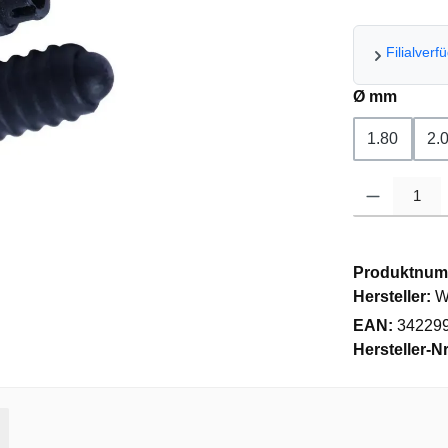
Filialverf
auswä
Ø mm
1.80
2.
Produkt Anzahl
Produktnum
Hersteller:
W
EAN:
34229
Hersteller-Nr