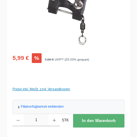
Verkaufspreis:
5,99 €
%
Regulärer Preis:
7,99 €
UVP** (25.03% gespart)
Preise inkl. MwSt. zzgl. Versandkosten
Filialverfügbarkeit einblenden
Produkt Anzahl: Gib den gewünschten Wert ein oder benutze die Schaltflächen um d
STK
In den Warenkorb