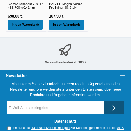
DAIWA Tanacom 750 '17
BALZER Magna Nordic
4BB 700m/0.41mm
Pro Inliner 30, 2.10m
698,00 €
107,90 €
In den Warenkorb
In den Warenkorb
Versandkostenfrei ab 100 €
Newsletter
Abonnieren Sie jetzt einfach unseren regelmäßig erscheinenden
Newsletter und Sie werden stets unter den Ersten sein, über neue
Produkte und Angebote informiert werden.
E-
Mail-
Adresse
*
Datenschutz
Ich habe die
Datenschutzbestimmungen
zur Kenntnis genommen und die
AGB