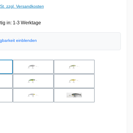
wSt. zzgl. Versandkosten
ig in: 1-3 Werktage
ügbarkeit einblenden
hlen
ome Ayu
Chrome Black
Chrome Gold
st Tiger
Green Perch
Matte US Perch
rl Shiner
Perch
Real Shad
uswählen