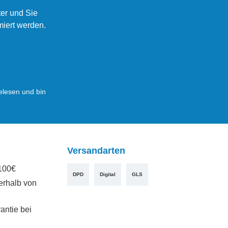
er und Sie
miert werden.
lesen und bin
Versandarten
100€
DPD
Digital
GLS
erhalb von
antie bei