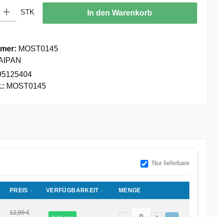
: Gib den gewünschten Wert ein oder benutze die Schaltflächen um die
STK
In den Warenkorb
mer:
MOST0145
AIPAN
95125404
.:
MOST0145
Nur lieferbare
PREIS
VERFÜGBARKEIT
MENGE
12,99 €