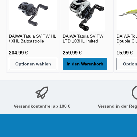
DAIWA Tatula SV TW HL
DAIWA Tatula SV TW
DAIWA To
/ XHL Baitcastrolle
LTD 103HL limited
Double Cl
chart
204,99 €
259,99 €
15,99 €
Optionen wählen
In den Warenkorb
Optio
Versandkostenfrei ab 100 €
Versand in der Reg