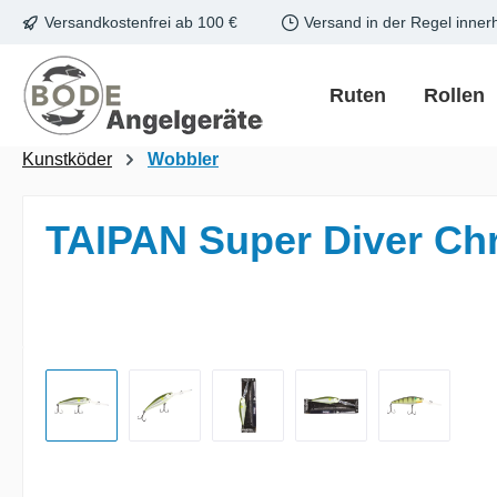
Versandkostenfrei ab 100 €
Versand in der Regel inner
m Hauptinhalt springen
Zur Suche springen
Zur Hauptnavigation springen
Ruten
Rollen
Kunstköder
Wobbler
TAIPAN Super Diver C
Bildergalerie überspringen