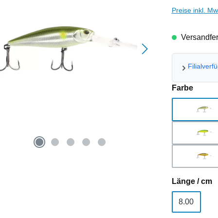
Preise inkl. M
Versandfert
Filialverf
auswä
Farbe
Chr
Gho
Pea
a
Länge / cm
8.00