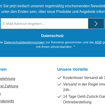
n Sie jetzt einfach unseren regelmäßig erscheinenden Newslett
 unter den Ersten sein, über neue Produkte und Angebote infor
E-
Mail-
Adresse
*
Datenschutz
die
Datenschutzbestimmungen
zur Kenntnis genommen und die
AGB
ge
mit ihnen einverstanden.
*
onen
Unsere Vorteile
Kostenloser Versand ab 
belehrung
Versand in der Regel inn
nd Zahlung
24h
m
14 Tage Geld-Zurück-Gar
ndeninfo
Onlinebestellung