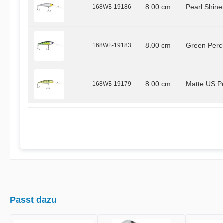
168WB-19186
8.00 cm
Pearl Shine
168WB-19183
8.00 cm
Green Perc
168WB-19179
8.00 cm
Matte US P
Passt dazu