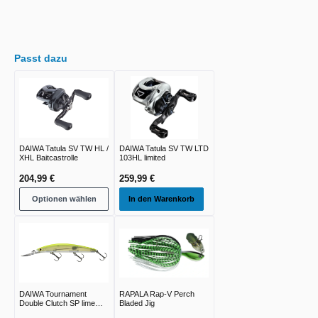
Passt dazu
DAIWA Tatula SV TW HL /
DAIWA Tatula SV TW LTD
XHL Baitcastrolle
103HL limited
204,99 €
259,99 €
Optionen wählen
In den Warenkorb
DAIWA Tournament
RAPALA Rap-V Perch
Double Clutch SP lime
Bladed Jig
chart