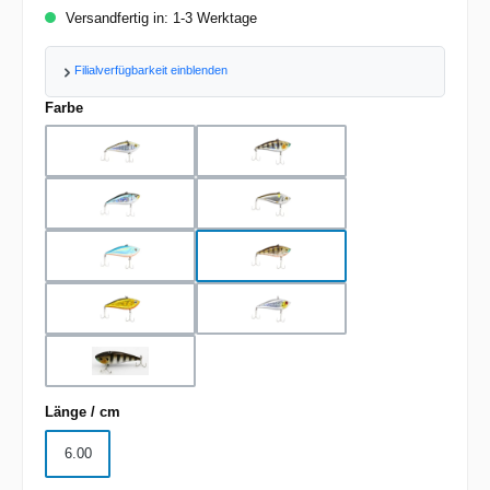
Versandfertig in: 1-3 Werktage
Filialverfügbarkeit einblenden
auswählen
Farbe
Ayu Metallic
Chrome Blue
Ghost US Perch
Gold Shiner
Natural
Natural Ayu
Pearl Shiner
Pearl White
US Perch
auswählen
Länge / cm
6.00