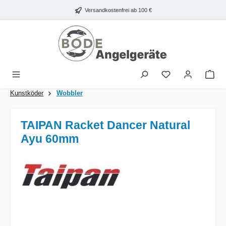
Zum Hauptinhalt springen
Versandkostenfrei ab 100 €
War
Kunstköder
Wobbler
TAIPAN Racket Dancer Natural
Ayu 60mm
Bildergalerie überspringen