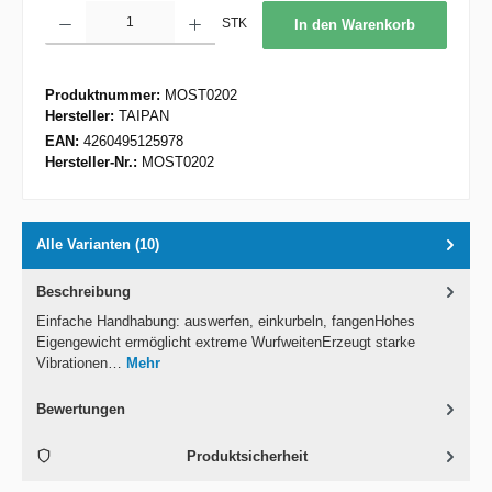
Produkt Anzahl: Gib den gewünschten Wert ein oder benutze die Schaltflächen um d
STK
In den Warenkorb
Produktnummer:
MOST0202
Hersteller:
TAIPAN
EAN:
4260495125978
Hersteller-Nr.:
MOST0202
Alle Varianten (10)
Beschreibung
Einfache Handhabung: auswerfen, einkurbeln, fangenHohes
Eigengewicht ermöglicht extreme WurfweitenErzeugt starke
Vibrationen…
Mehr
Bewertungen
Produktsicherheit