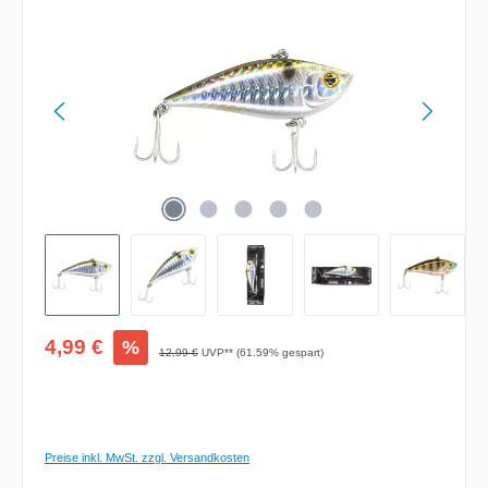
Verkaufspreis:
4,99 €
%
Regulärer Preis:
12,99 €
UVP** (61.59% gespart)
Preise inkl. MwSt. zzgl. Versandkosten