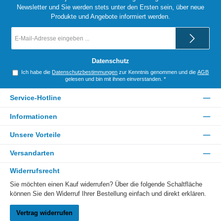
Newsletter und Sie werden stets unter den Ersten sein, über neue
Produkte und Angebote informiert werden.
E-
Mail-
Adresse
*
Datenschutz
Ich habe die
Datenschutzbestimmungen
zur Kenntnis genommen und die
AGB
gelesen und bin mit ihnen einverstanden.
*
Service-Hotline
Informationen
Unsere Vorteile
Versandarten
Widerrufsrecht
Sie möchten einen Kauf widerrufen? Über die folgende Schaltfläche
können Sie den Widerruf Ihrer Bestellung einfach und direkt erklären.
Vertrag widerrufen