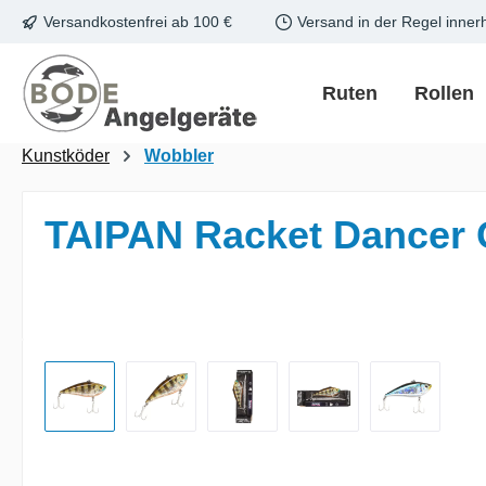
Versandkostenfrei ab 100 €
Versand in der Regel inner
m Hauptinhalt springen
Zur Suche springen
Zur Hauptnavigation springen
Ruten
Rollen
Kunstköder
Wobbler
TAIPAN Racket Dancer
Bildergalerie überspringen