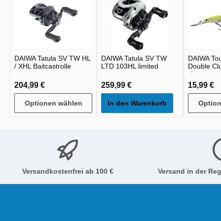
DAIWA Tatula SV TW HL
DAIWA Tatula SV TW
DAIWA To
/ XHL Baitcastrolle
LTD 103HL limited
Double Cl
chart
204,99 €
259,99 €
15,99 €
Optionen wählen
In den Warenkorb
Optio
Versandkostenfrei ab 100 €
Versand in der Reg