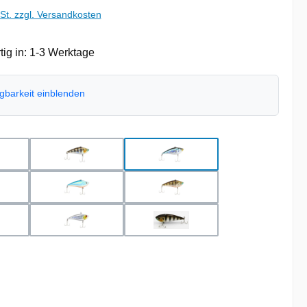
wSt. zzgl. Versandkosten
ig in: 1-3 Werktage
ügbarkeit einblenden
hlen
 Metallic
Chrome Blue
Ghost US Perch
d Shiner
Natural
Natural Ayu
rl Shiner
Pearl White
US Perch
uswählen