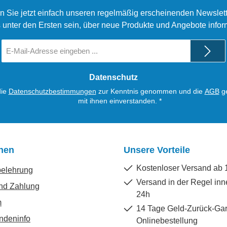
n Sie jetzt einfach unseren regelmäßig erscheinenden Newslett
 unter den Ersten sein, über neue Produkte und Angebote infor
E-
Mail-
Adresse
*
Datenschutz
die
Datenschutzbestimmungen
zur Kenntnis genommen und die
AGB
ge
mit ihnen einverstanden.
*
onen
Unsere Vorteile
Kostenloser Versand ab 
belehrung
Versand in der Regel inn
nd Zahlung
24h
m
14 Tage Geld-Zurück-Gar
ndeninfo
Onlinebestellung