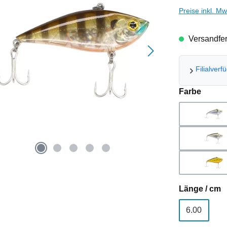
Preise inkl. M
Versandfert
Filialverf
auswä
Farbe
Ayu
Gol
Pea
a
Länge / cm
6.00