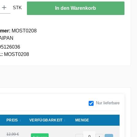
: Gib den gewünschten Wert ein oder benutze die Schaltflächen um die
STK
In den Warenkorb
mer:
MOST0208
AIPAN
95126036
.:
MOST0208
Nur lieferbare
PREIS
VERFÜGBARKEIT
MENGE
12,99 €