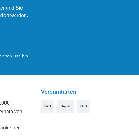
er und Sie
miert werden.
lesen und bin
Versandarten
100€
DPD
Digital
GLS
erhalb von
antie bei