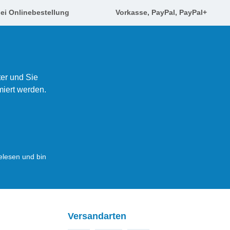
ei Onlinebestellung
Vorkasse, PayPal, PayPal+
er und Sie
miert werden.
lesen und bin
Versandarten