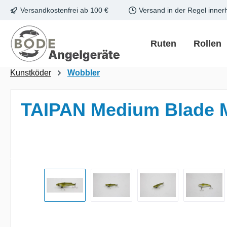
Versandkostenfrei ab 100 €
Versand in der Regel inner
m Hauptinhalt springen
Zur Suche springen
Zur Hauptnavigation springen
Ruten
Rollen
Kunstköder
Wobbler
TAIPAN Medium Blade M
Bildergalerie überspringen