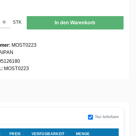
: Gib den gewünschten Wert ein oder benutze die Schaltflächen um die
STK
In den Warenkorb
mer:
MOST0223
AIPAN
95126180
.:
MOST0223
Nur lieferbare
PREIS
VERFÜGBARKEIT
MENGE