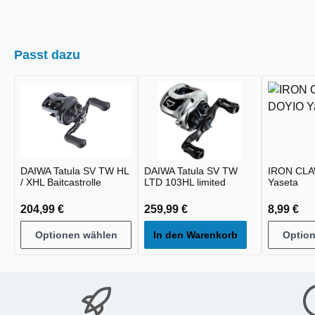
Passt dazu
DAIWA Tatula SV TW HL
DAIWA Tatula SV TW
IRON CL
/ XHL Baitcastrolle
LTD 103HL limited
Yaseta
204,99 €
259,99 €
8,99 €
Optionen wählen
In den Warenkorb
Optio