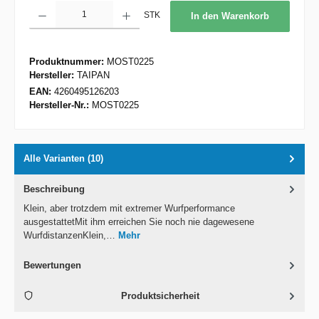
Produkt Anzahl: Gib den gewünschten Wert ein oder benutze die Schaltflächen um d
STK
In den Warenkorb
Produktnummer:
MOST0225
Hersteller:
TAIPAN
EAN:
4260495126203
Hersteller-Nr.:
MOST0225
Alle Varianten (10)
Beschreibung
Klein, aber trotzdem mit extremer Wurfperformance
ausgestattetMit ihm erreichen Sie noch nie dagewesene
WurfdistanzenKlein,…
Mehr
Bewertungen
Produktsicherheit