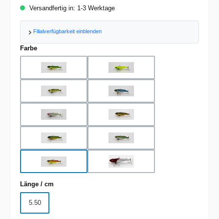
Versandfertig in: 1-3 Werktage
Filialverfügbarkeit einblenden
auswählen
Farbe
Chartreuse Tiger
Matte Lemon
Metallic Ayu
Metallic Blue
Metallic Chartreuse
Metallic Gold
Metallic Green
Metallic Shad
Orange Tiger
Red Head
auswählen
Länge / cm
5.50