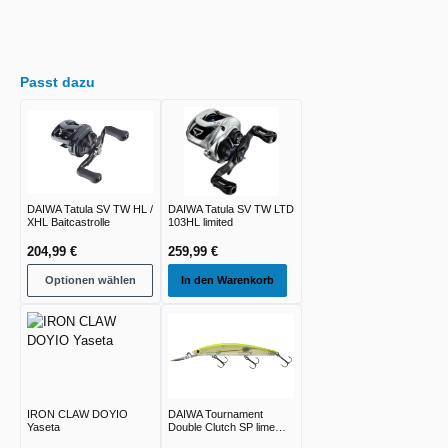
Passt dazu
DAIWA Tatula SV TW HL /
DAIWA Tatula SV TW LTD
XHL Baitcastrolle
103HL limited
204,99 €
259,99 €
Optionen wählen
In den Warenkorb
IRON CLAW DOYIO
DAIWA Tournament
Yaseta
Double Clutch SP lime
chart