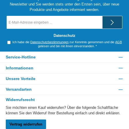
Newsletter und Sie werden stets unter den Ersten sein, über neue
Produkte und Angebote informiert werden.
E-
Mail-
Adresse
*
Datenschutz
Ich habe die
Datenschutzbestimmungen
zur Kenntnis genommen und die
AGB
gelesen und bin mit ihnen einverstanden.
*
Service-Hotline
Informationen
Unsere Vorteile
Versandarten
Widerrufsrecht
Sie möchten einen Kauf widerrufen? Über die folgende Schaltfläche
können Sie den Widerruf Ihrer Bestellung einfach und direkt erklären.
Vertrag widerrufen