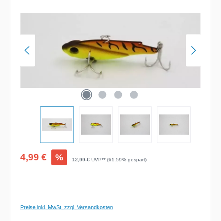
Verkaufspreis:
4,99 €
%
Regulärer Preis:
12,99 €
UVP** (61.59% gespart)
Preise inkl. MwSt. zzgl. Versandkosten