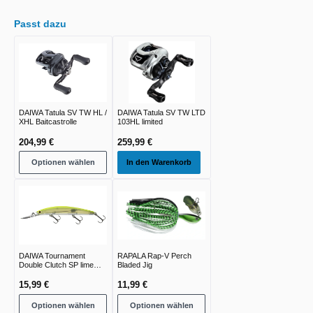
Passt dazu
DAIWA Tatula SV TW HL /
DAIWA Tatula SV TW LTD
XHL Baitcastrolle
103HL limited
204,99 €
259,99 €
Optionen wählen
In den Warenkorb
DAIWA Tournament
RAPALA Rap-V Perch
Double Clutch SP lime
Bladed Jig
chart
15,99 €
11,99 €
Optionen wählen
Optionen wählen