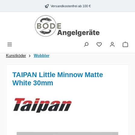
Zum Hauptinhalt springen
Versandkostenfrei ab 100 €
War
Kunstköder
Wobbler
TAIPAN Little Minnow Matte
White 30mm
Bildergalerie überspringen