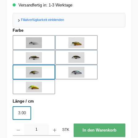
Versandfertig in: 1-3 Werktage
Filialverfügbarkeit einblenden
auswählen
Farbe
Ayu Trout
Ghost Ayu
Gold Trout
Matte Trout
Matte White
Pink Trout
Rainbow Trout
auswählen
Länge / cm
3.00
Produkt Anzahl: Gib den gewünschten Wert ein oder benutze die Schaltflächen um d
STK
In den Warenkorb