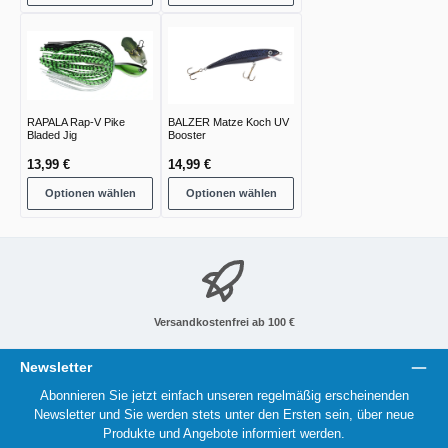
RAPALA Rap-V Pike
BALZER Matze Koch UV
Bladed Jig
Booster
13,99 €
14,99 €
Optionen wählen
Optionen wählen
Versandkostenfrei ab 100 €
Newsletter
Abonnieren Sie jetzt einfach unseren regelmäßig erscheinenden
Newsletter und Sie werden stets unter den Ersten sein, über neue
Produkte und Angebote informiert werden.