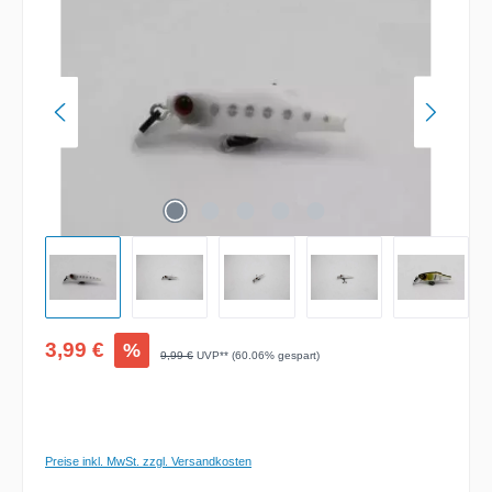
Verkaufspreis:
3,99 €
%
Regulärer Preis:
9,99 €
UVP** (60.06% gespart)
Preise inkl. MwSt. zzgl. Versandkosten