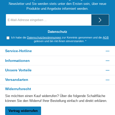
Newsletter und Sie werden stets unter den Ersten sein, über neue
Produkte und Angebote informiert werden.
E-
Mail-
Adresse
*
Datenschutz
Ich habe die
Datenschutzbestimmungen
zur Kenntnis genommen und die
AGB
gelesen und bin mit ihnen einverstanden.
*
Service-Hotline
Informationen
Unsere Vorteile
Versandarten
Widerrufsrecht
Sie möchten einen Kauf widerrufen? Über die folgende Schaltfläche
können Sie den Widerruf Ihrer Bestellung einfach und direkt erklären.
Vertrag widerrufen