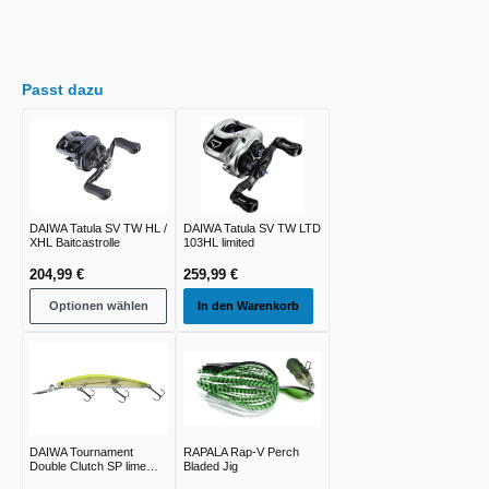
Passt dazu
DAIWA Tatula SV TW HL /
DAIWA Tatula SV TW LTD
XHL Baitcastrolle
103HL limited
204,99 €
259,99 €
Optionen wählen
In den Warenkorb
DAIWA Tournament
RAPALA Rap-V Perch
Double Clutch SP lime
Bladed Jig
chart