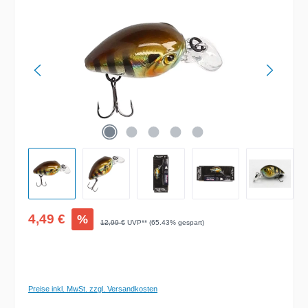
Verkaufspreis:
4,49 €
%
Regulärer Preis:
12,99 €
UVP** (65.43% gespart)
Preise inkl. MwSt. zzgl. Versandkosten