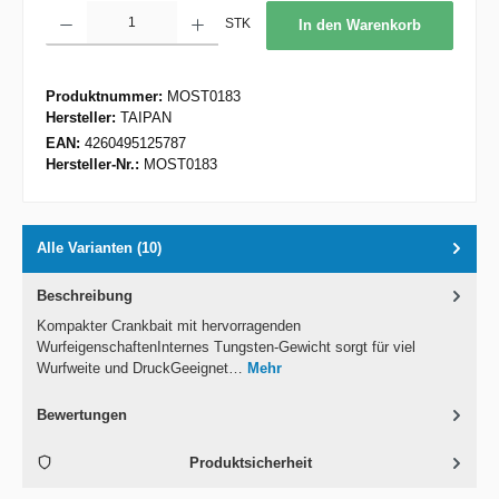
Produkt Anzahl: Gib den gewünschten Wert ein oder benutze die Schaltflächen um d
STK
In den Warenkorb
Produktnummer:
MOST0183
Hersteller:
TAIPAN
EAN:
4260495125787
Hersteller-Nr.:
MOST0183
Alle Varianten (10)
Beschreibung
Kompakter Crankbait mit hervorragenden
WurfeigenschaftenInternes Tungsten-Gewicht sorgt für viel
Wurfweite und DruckGeeignet…
Mehr
Bewertungen
Produktsicherheit