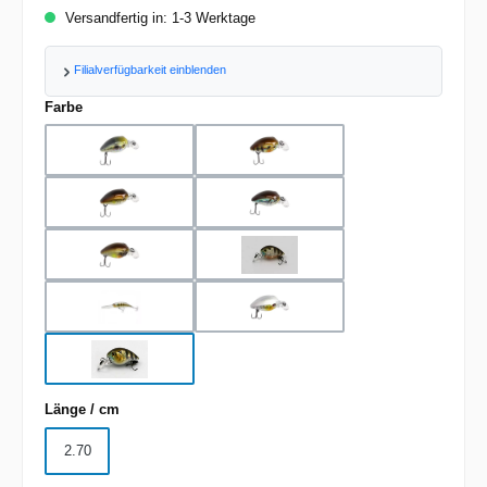
Versandfertig in: 1-3 Werktage
Filialverfügbarkeit einblenden
auswählen
Farbe
Ayu Metallic
Ghost Ayu
Ghost US Perch
Gold Shiner
Natural
Natural Ayu
Pearl
Pearl Shiner
US Perch
auswählen
Länge / cm
2.70