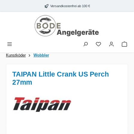
Zum Hauptinhalt springen
Versandkostenfrei ab 100 €
War
Kunstköder
Wobbler
TAIPAN Little Crank US Perch
27mm
Bildergalerie überspringen