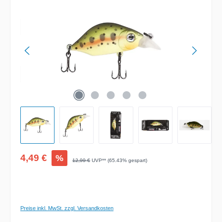
Verkaufspreis:
4,49 €
%
Regulärer Preis:
12,99 €
UVP** (65.43% gespart)
Preise inkl. MwSt. zzgl. Versandkosten