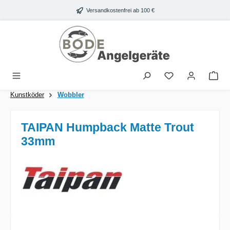
Zum Hauptinhalt springen
Versandkostenfrei ab 100 €
War
Kunstköder
Wobbler
TAIPAN Humpback Matte Trout
33mm
Bildergalerie überspringen