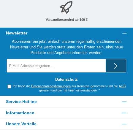
Versandkostenfrei ab 100 €
Newsletter
Abonnieren Sie jetzt einfach unseren regelmäßig erscheinenden
Newsletter und Sie werden stets unter den Ersten sein, über neue
Produkte und Angebote informiert werden.
E-
Mail-
Adresse
*
Datenschutz
Ich habe die
Datenschutzbestimmungen
zur Kenntnis genommen und die
AGB
gelesen und bin mit ihnen einverstanden.
*
Service-Hotline
Informationen
Unsere Vorteile