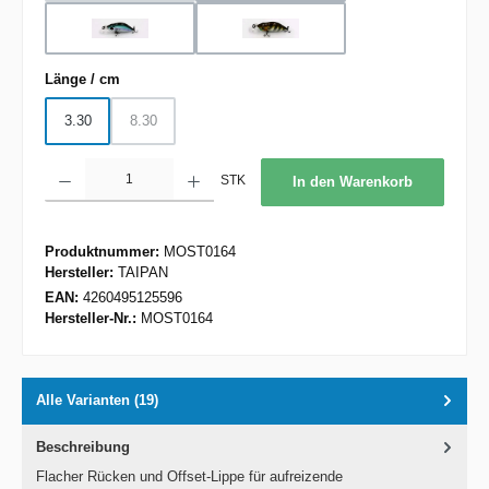
Rainbow Trout
US Perch
auswählen
Länge / cm
3.30
8.30
(Diese Option ist zurzeit nicht verfügbar.)
Produkt Anzahl: Gib den gewünschten Wert ein oder benutze die Schaltflächen um d
STK
In den Warenkorb
Produktnummer:
MOST0164
Hersteller:
TAIPAN
EAN:
4260495125596
Hersteller-Nr.:
MOST0164
Alle Varianten (19)
Beschreibung
Flacher Rücken und Offset-Lippe für aufreizende