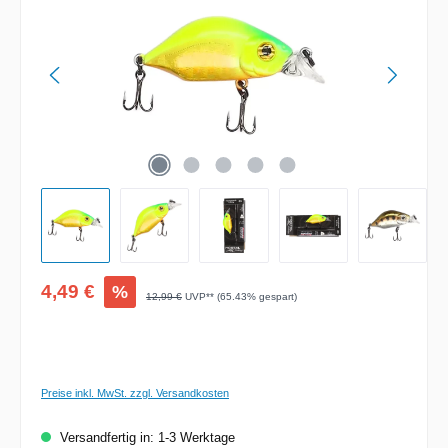
Verkaufspreis:
4,49 €
%
Regulärer Preis:
12,99 €
UVP** (65.43% gespart)
Preise inkl. MwSt. zzgl. Versandkosten
Versandfertig in: 1-3 Werktage