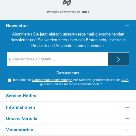
Versandkostenfrei ab 100 €
Newsletter
Abonnieren Sie jetzt einfach unseren regelmäßig erscheinenden
Newsletter und Sie werden stets unter den Ersten sein, über neue
Produkte und Angebote informiert werden.
E-
Mail-
Adresse
*
Datenschutz
Ich habe die
Datenschutzbestimmungen
zur Kenntnis genommen und die
AGB
gelesen und bin mit ihnen einverstanden.
*
Service-Hotline
Informationen
Unsere Vorteile
Versandarten