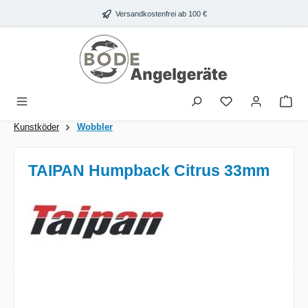
Zum Hauptinhalt springen
Versandkostenfrei ab 100 €
War
Kunstköder
Wobbler
TAIPAN Humpback Citrus 33mm
Bildergalerie überspringen