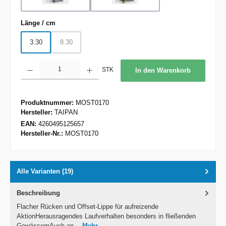
Rainbow Trout
US Perch
auswählen
Länge / cm
3.30
8.30
(Diese Option ist zurzeit nicht verfügbar.)
Produkt Anzahl: Gib den gewünschten Wert ein oder benutze die Schaltflächen um d
STK
In den Warenkorb
Produktnummer:
MOST0170
Hersteller:
TAIPAN
EAN:
4260495125657
Hersteller-Nr.:
MOST0170
Alle Varianten (19)
Beschreibung
Flacher Rücken und Offset-Lippe für aufreizende
AktionHerausragendes Laufverhalten besonders in fließenden
GewässernAuch an…
Mehr