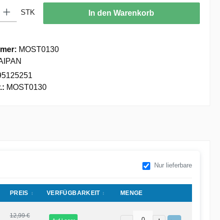
: Gib den gewünschten Wert ein oder benutze die Schaltflächen um die
STK
In den Warenkorb
mer:
MOST0130
AIPAN
95125251
.:
MOST0130
Nur lieferbare
PREIS
VERFÜGBARKEIT
MENGE
12,99 €