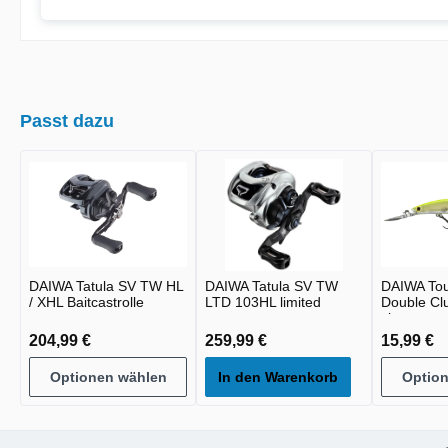
Passt dazu
DAIWA Tatula SV TW HL
DAIWA Tatula SV TW
DAIWA To
/ XHL Baitcastrolle
LTD 103HL limited
Double Cl
chart
204,99 €
259,99 €
15,99 €
Optionen wählen
In den Warenkorb
Optio