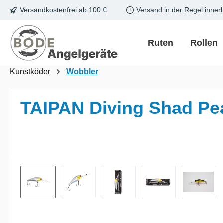
Versandkostenfrei ab 100 €
Versand in der Regel inner
m Hauptinhalt springen
Zur Suche springen
Zur Hauptnavigation springen
Ruten
Rollen
Kunstköder
Wobbler
TAIPAN Diving Shad Pe
Bildergalerie überspringen