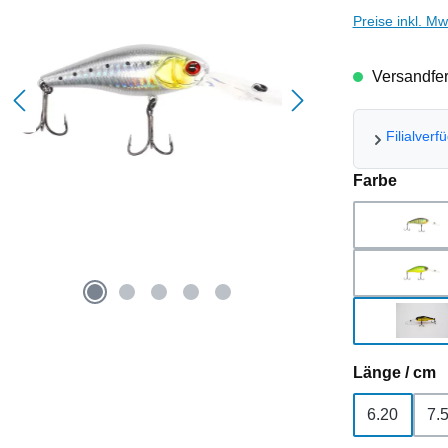
Preise inkl. M
Versandfert
Filialverf
auswä
Farbe
Chr
Gho
Pea
a
Länge / cm
6.20
7.