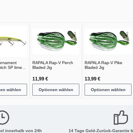
urnament
RAPALA Rap-V Perch
RAPALA Rap-V Pike
utch SP lime
Bladed Jig
Bladed Jig
11,99 €
13,99 €
nen wählen
Optionen wählen
Optionen wählen
el innerhalb von 24h
14 Tage Geld-Zurück-Garantie b