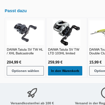
Passt dazu
DAIWA Tatula SV TW HL
DAIWA Tatula SV TW
DAIWA To
/ XHL Baitcastrolle
LTD 103HL limited
Double Cl
chart
204,99 €
259,99 €
15,99 €
Optionen wählen
In den Warenkorb
Optio
Versandkostenfrei ab 100 €
Versand in der Reg