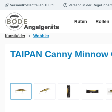
Versandkostenfrei ab 100 €
Versand in der Regel inner
m Hauptinhalt springen
Zur Suche springen
Zur Hauptnavigation springen
Ruten
Rollen
Kunstköder
Wobbler
TAIPAN Canny Minnow
Bildergalerie überspringen