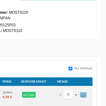
mer:
MOST0110
AIPAN
95125053
.:
MOST0110
Nur lieferbare
PREIS
VERFÜGBARKEIT
MENGE
12,99 €
−
+
Auf Lager
4,99 €