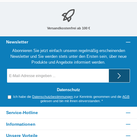
Versandkostenfrei ab 100 €
Newsletter
Abonnieren Sie jetzt einfach unseren regelmäßig erscheinenden
Newsletter und Sie werden stets unter den Ersten sein, über neue
Produkte und Angebote informiert werden.
E-
Mail-
Adresse
*
Datenschutz
Ich habe die
Datenschutzbestimmungen
zur Kenntnis genommen und die
AGB
gelesen und bin mit ihnen einverstanden.
*
Service-Hotline
Informationen
Unsere Vorteile