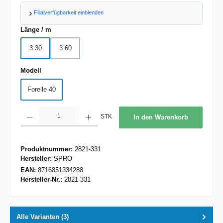
Filialverfügbarkeit einblenden
auswählen
Länge / m
3.30
3.60
auswählen
Modell
Forelle 40
Produkt Anzahl: Gib den gewünschten Wert ein oder benutze die Schaltflächen um d
STK
In den Warenkorb
Produktnummer:
2821-331
Hersteller:
SPRO
EAN:
8716851334288
Hersteller-Nr.:
2821-331
Alle Varianten (3)