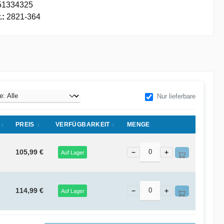
51334325
.:
2821-364
Nur lieferbare
PREIS
VERFÜGBARKEIT
MENGE
105,99 €
−
+
Auf Lager
114,99 €
−
+
Auf Lager