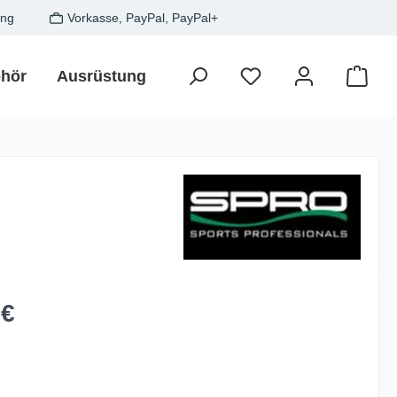
ung
Vorkasse, PayPal, PayPal+
hör
Ausrüstung
Zielfisch
SALE
Gesche
Waren
is:
 €