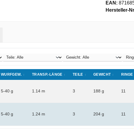
EAN:
87168
Hersteller-Nr
WURFGEW.
TRANSP.-LÄNGE
TEILE
GEWICHT
RINGE
5-40 g
1.14 m
3
188 g
11
5-40 g
1.24 m
3
204 g
11