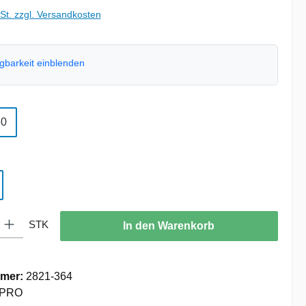
wSt. zzgl. Versandkosten
ügbarkeit einblenden
swählen
60
ählen
: Gib den gewünschten Wert ein oder benutze die Schaltflächen um die
STK
In den Warenkorb
mer:
2821-364
PRO