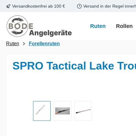
Versandkostenfrei ab 100 €
Versand in der Regel inner
m Hauptinhalt springen
Zur Suche springen
Zur Hauptnavigation springen
Ruten
Rollen
Ruten
Forellenruten
SPRO Tactical Lake Tro
Bildergalerie überspringen