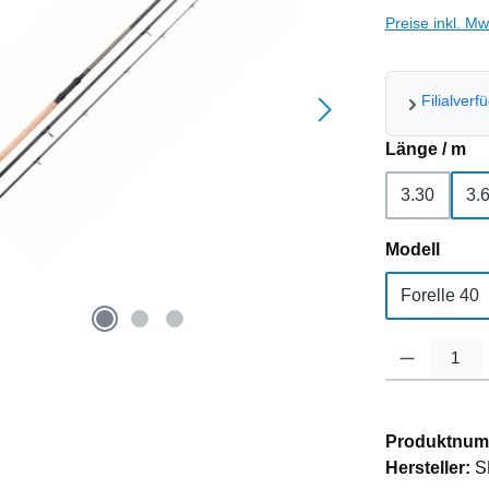
Preise inkl. M
Filialverf
au
Länge / m
3.30
3.
ausw
Modell
Forelle 40
Produkt Anzahl
Produktnum
Hersteller:
S