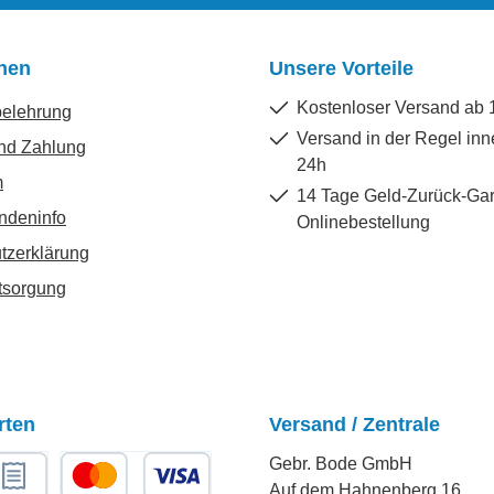
onen
Unsere Vorteile
Kostenloser Versand ab 
belehrung
Versand in der Regel inn
nd Zahlung
24h
m
14 Tage Geld-Zurück-Gar
ndeninfo
Onlinebestellung
tzerklärung
tsorgung
rten
Versand / Zentrale
Gebr. Bode GmbH
Auf dem Hahnenberg 16