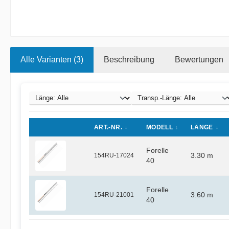
Alle Varianten (3)
Beschreibung
Bewertungen
ART.-NR.
MODELL
LÄNGE
Forelle
154RU-17024
3.30 m
40
Forelle
154RU-21001
3.60 m
40