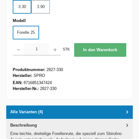
3.30
3.90
auswählen
Modell
Forelle 25
Produkt Anzahl: Gib den gewünschten Wert ein oder benutze die Schaltflächen um d
STK
In den Warenkorb
Produktnummer:
2827-330
Hersteller:
SPRO
EAN:
8716851347424
Hersteller-Nr.:
2827-330
Alle Varianten (4)
Beschreibung
Eine leichte, dreiteilige Forellenrute, die speziell zum Sbirolino