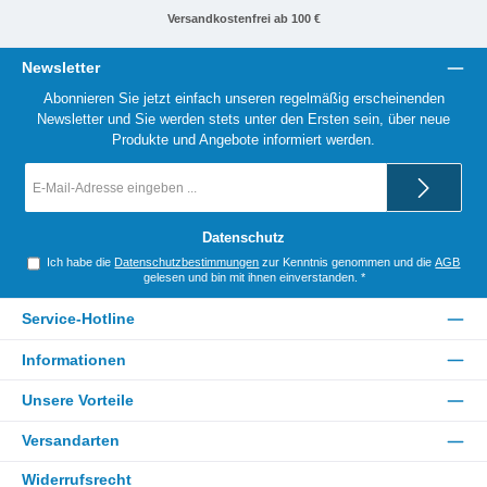
Versandkostenfrei ab 100 €
Newsletter
Abonnieren Sie jetzt einfach unseren regelmäßig erscheinenden
Newsletter und Sie werden stets unter den Ersten sein, über neue
Produkte und Angebote informiert werden.
E-
Mail-
Adresse
*
Datenschutz
Ich habe die
Datenschutzbestimmungen
zur Kenntnis genommen und die
AGB
gelesen und bin mit ihnen einverstanden.
*
Service-Hotline
Informationen
Unsere Vorteile
Versandarten
Widerrufsrecht