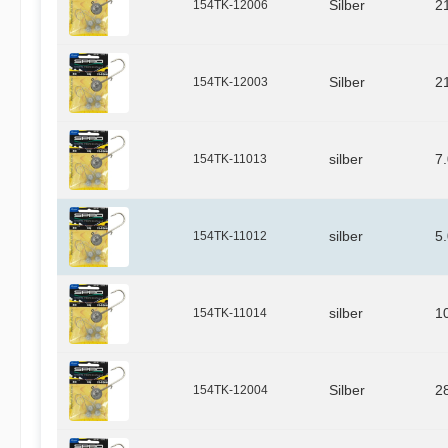
154TK-12006
Silber
2
154TK-12003
Silber
2
154TK-11013
silber
7
154TK-11012
silber
5
154TK-11014
silber
1
154TK-12004
Silber
2