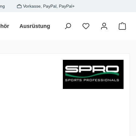
ung
Vorkasse, PayPal, PayPal+
hör
Ausrüstung
Zielfisch
SALE
Gesche
Waren
is: