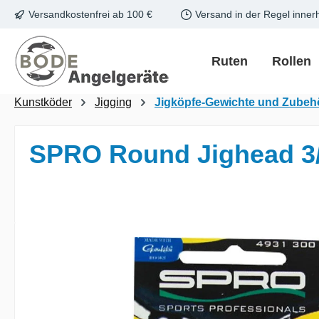
Versandkostenfrei ab 100 €
Versand in der Regel inner
m Hauptinhalt springen
Zur Suche springen
Zur Hauptnavigation springen
Ruten
Rollen
Kunstköder
Jigging
Jigköpfe-Gewichte und Zubeh
SPRO Round Jighead 3
Bildergalerie überspringen