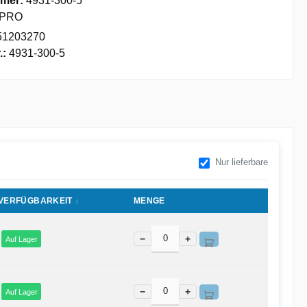
mer:
4931-300-5
PRO
51203270
.:
4931-300-5
Nur lieferbare
VERFÜGBARKEIT
MENGE
−
+
Auf Lager
−
+
Auf Lager