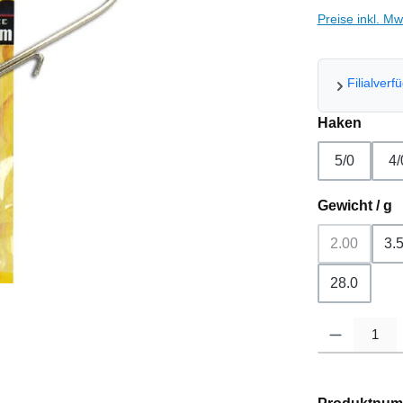
Preise inkl. M
Filialverf
ausw
Haken
5/0
4/
a
Gewicht / g
2.00
3.
(Diese Opti
28.0
Produkt Anzahl