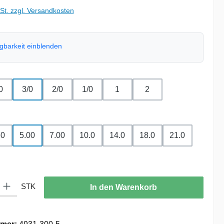
wSt. zzgl. Versandkosten
ügbarkeit einblenden
ählen
0
3/0
2/0
1/0
1
2
uswählen
50
5.00
7.00
10.0
14.0
18.0
21.0
on ist zurzeit nicht verfügbar.)
: Gib den gewünschten Wert ein oder benutze die Schaltflächen um die
STK
In den Warenkorb