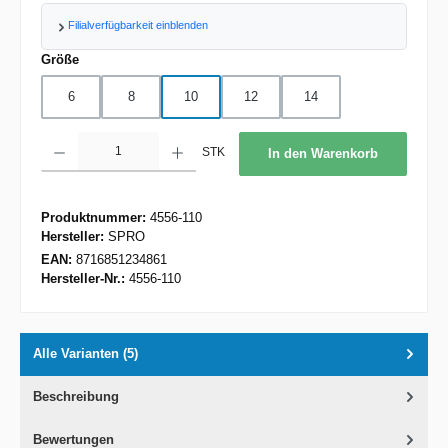
Filialverfügbarkeit einblenden
auswählen
Größe
6
8
10
12
14
Produkt Anzahl: Gib den gewünschten Wert ein oder benutze die Schaltflächen um d
STK
In den Warenkorb
Produktnummer:
4556-110
Hersteller:
SPRO
EAN:
8716851234861
Hersteller-Nr.:
4556-110
Alle Varianten (5)
Beschreibung
Bewertungen