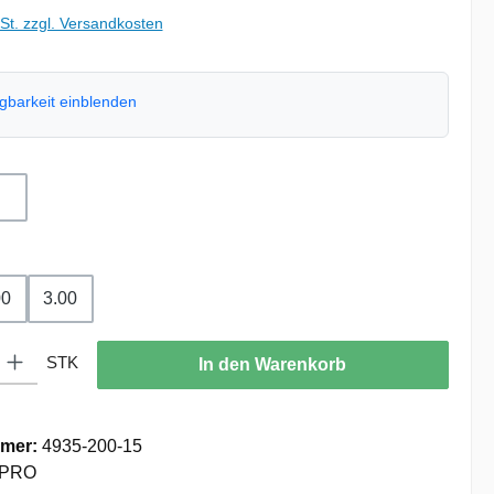
wSt. zzgl. Versandkosten
ügbarkeit einblenden
ählen
uswählen
00
3.00
: Gib den gewünschten Wert ein oder benutze die Schaltflächen um die
STK
In den Warenkorb
mer:
4935-200-15
PRO