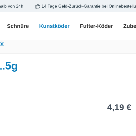
halb von 24h
14 Tage Geld-Zurück-Garantie bei Onlinebestell
Schnüre
Kunstköder
Futter-Köder
Zube
ör
1.5g
Regulärer Pre
4,19 €