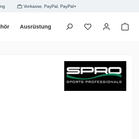
ung
Vorkasse, PayPal, PayPal+
hör
Ausrüstung
Zielfisch
SALE
Gesche
Waren
is: