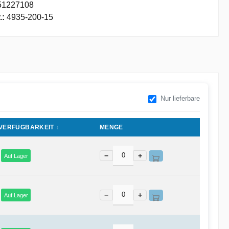
51227108
.:
4935-200-15
Nur lieferbare
VERFÜGBARKEIT
MENGE
−
+
Auf Lager
−
+
Auf Lager