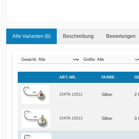
Alle Varianten (6)
Beschreibung
Bewertungen
ART.-NR.
FARBE
G
154TK-12012
Silber
2.
154TK-12013
Silber
3.