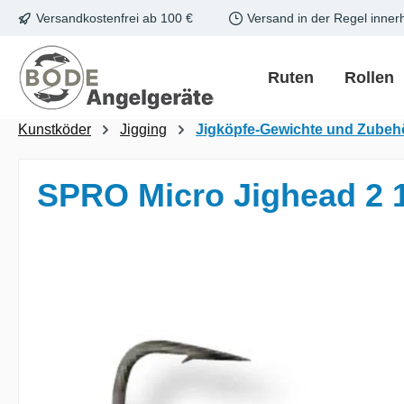
Versandkostenfrei ab 100 €
Versand in der Regel inner
m Hauptinhalt springen
Zur Suche springen
Zur Hauptnavigation springen
Ruten
Rollen
Kunstköder
Jigging
Jigköpfe-Gewichte und Zubeh
SPRO Micro Jighead 2 
Bildergalerie überspringen