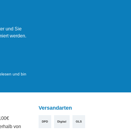
er und Sie
miert werden.
lesen und bin
Versandarten
100€
DPD
Digital
GLS
erhalb von