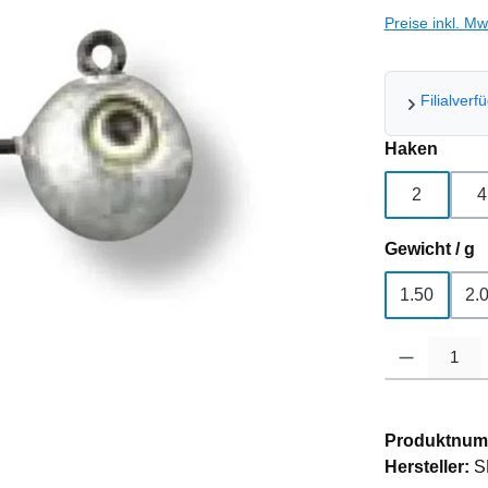
Preise inkl. M
Filialverf
ausw
Haken
2
4
a
Gewicht / g
1.50
2.
Produkt Anzahl
Produktnum
Hersteller:
S