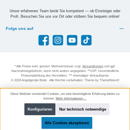
Unser erfahrenes Team berät Sie kompetent — ob Einsteiger oder
Profi. Besuchen Sie uns vor Ort oder stöbern Sie bequem online!
Folge uns auf
Facebook
Instagram
YouTube
TikTok
* Alle Preise exkl. gesetzl. Mehrwertsteuer zzgl.
Versandkosten
und ggf.
Nachnahmegebühren, wenn nicht anders angegeben. **UVP: Unverbindliche
Preisempfehlung des Herstellers. *** ehemaliger Verkaufspreis
© 2026 Angelgeräte Bode - Alle Rechte vorbehalten. Theme by
ThemeWare®
Diese Website verwendet Cookies, um eine bestmögliche Erfahrung bieten zu
können.
Mehr Informationen ...
Konfigurieren
Nur technisch notwendige
Alle Cookies akzeptieren