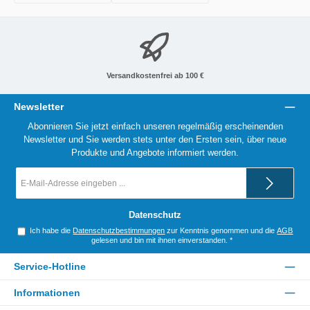
Versandkostenfrei ab 100 €
Newsletter
Abonnieren Sie jetzt einfach unseren regelmäßig erscheinenden
Newsletter und Sie werden stets unter den Ersten sein, über neue
Produkte und Angebote informiert werden.
E-
Mail-
Adresse
*
Datenschutz
Ich habe die
Datenschutzbestimmungen
zur Kenntnis genommen und die
AGB
gelesen und bin mit ihnen einverstanden.
*
Service-Hotline
Informationen