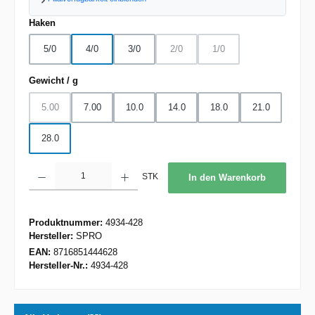
auswählen
Haken
5/0
4/0
3/0
2/0
1/0
(Diese Option ist zurzeit nicht verfügbar.
(Diese Option ist zurzeit nic
auswählen
Gewicht / g
5.00
7.00
10.0
14.0
18.0
21.0
(Diese Option ist zurzeit nicht verfügbar.)
28.0
Produkt Anzahl: Gib den gewünschten Wert ein oder benutze die Schaltflächen um d
STK
In den Warenkorb
Produktnummer:
4934-428
Hersteller:
SPRO
EAN:
8716851444628
Hersteller-Nr.:
4934-428