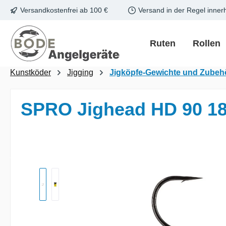
Versandkostenfrei ab 100 €
Versand in der Regel inner
m Hauptinhalt springen
Zur Suche springen
Zur Hauptnavigation springen
Ruten
Rollen
Kunstköder
Jigging
Jigköpfe-Gewichte und Zubeh
SPRO Jighead HD 90 18
Bildergalerie überspringen