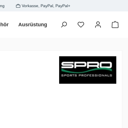
ung
Vorkasse, PayPal, PayPal+
hör
Ausrüstung
Zielfisch
SALE
Gesche
Waren
is: