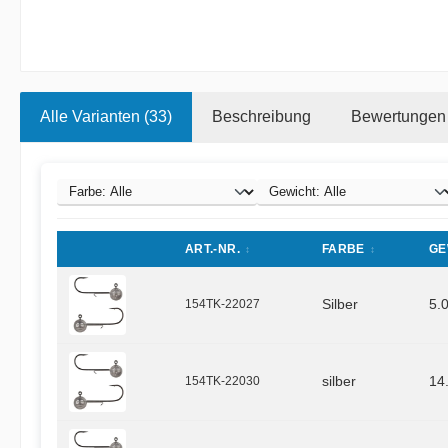
Alle Varianten (33)
Beschreibung
Bewertungen
ART.-NR.
FARBE
GE
154TK-22027
Silber
5.
154TK-22030
silber
14