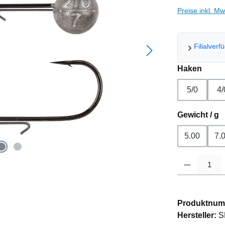
Preise inkl. M
Filialverf
ausw
Haken
5/0
4/
a
Gewicht / g
5.00
7.
Produkt Anzahl
Produktnum
Hersteller:
S