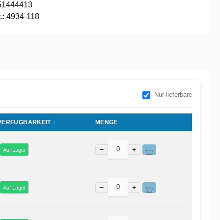
51444413
.:
4934-118
Nur lieferbare
VERFÜGBARKEIT
MENGE
−
+
Auf Lager
−
+
Auf Lager