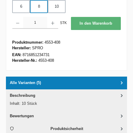
6
8
10
Produkt Anzahl: Gib den gewünschten Wert ein oder benutze die Schaltflächen um d
STK
In den Warenkorb
Produktnummer:
4553-408
Hersteller:
SPRO
EAN:
8716851234731
Hersteller-Nr.:
4553-408
Alle Varianten (5)
Beschreibung
Inhalt: 10 Stück
Bewertungen
Produktsicherheit