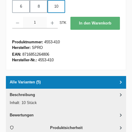
6
8
10
Produkt Anzahl: Gib den gewünschten Wert ein oder benutze die Schaltflächen um d
STK
In den Warenkorb
Produktnummer:
4553-410
Hersteller:
SPRO
EAN:
8716851264806
Hersteller-Nr.:
4553-410
Alle Varianten (5)
Beschreibung
Inhalt: 10 Stück
Bewertungen
Produktsicherheit