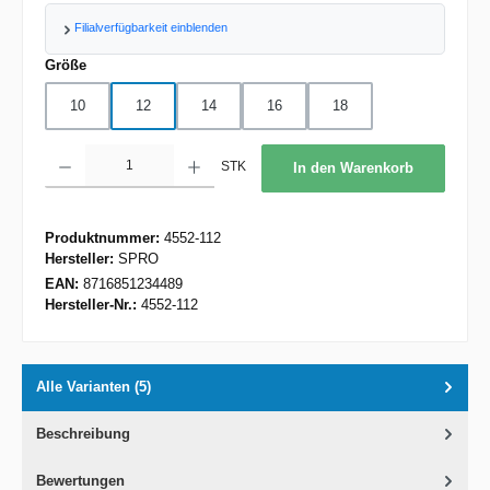
Filialverfügbarkeit einblenden
auswählen
Größe
10
12
14
16
18
Produkt Anzahl: Gib den gewünschten Wert ein oder benutze die Schaltflächen um d
STK
In den Warenkorb
Produktnummer:
4552-112
Hersteller:
SPRO
EAN:
8716851234489
Hersteller-Nr.:
4552-112
Alle Varianten (5)
Beschreibung
Bewertungen