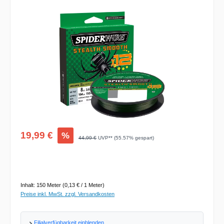
Bildergalerie überspringen
Verkaufspreis:
19,99 €
%
Regulärer Preis:
44,99 €
UVP** (55.57% gespart)
Inhalt:
150 Meter
(0,13 € / 1 Meter)
Preise inkl. MwSt. zzgl. Versandkosten
Filialverfügbarkeit einblenden