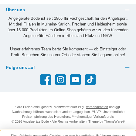
Über uns
Angelgeräte Bode ist seit 1966 Ihr Fachgeschäft für den Angelsport.
Mit drei Filialen in Mülheim-Kärlich, Frechen und Heidesheim sowie
über 15.000 Produkten im Online-Shop gehören wir zu den führenden
Angelgeräte-Händlern in Rheinland-Pfalz und NRW.
Unser erfahrenes Team berät Sie kompetent — ob Einsteiger oder
Profi. Besuchen Sie uns vor Ort oder stöbern Sie bequem online!
Folge uns auf
Facebook
Instagram
YouTube
TikTok
* Alle Preise exkl. gesetzl. Mehrwertsteuer zzgl.
Versandkosten
und ggf.
Nachnahmegebühren, wenn nicht anders angegeben. **UVP: Unverbindliche
Preisempfehlung des Herstellers. *** ehemaliger Verkaufspreis
© 2026 Angelgeräte Bode - Alle Rechte vorbehalten. Theme by
ThemeWare®
Diese Website verwendet Cookies, um eine bestmögliche Erfahrung bieten zu