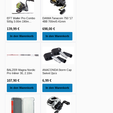
EFT Waller Pro Combo
DAIWA Tanacom 750 '17
500g 3.00m 190m
4BB 700m/0.41mm
0.50mm 4xBraid
139,99 €
698,00 €
In den Warenkorb
In den Warenkorb
BALZER Magna Nordic
ANACONDA Storm Cap
Pro Inliner 30, 2.10m
Swivel 2pcs
107,90 €
6,99 €
In den Warenkorb
In den Warenkorb