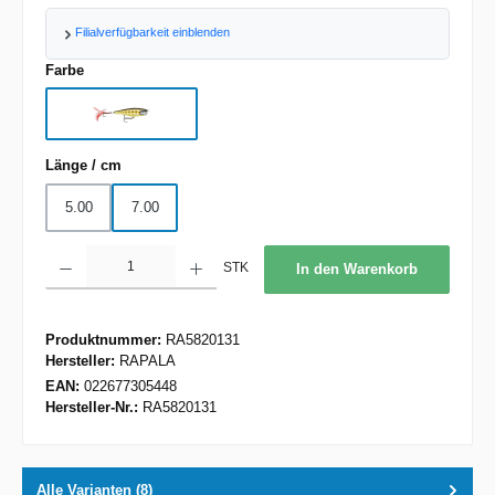
Filialverfügbarkeit einblenden
auswählen
Farbe
STGS
auswählen
Länge / cm
5.00
7.00
Produkt Anzahl: Gib den gewünschten Wert ein oder benutze die Schaltflächen um d
STK
In den Warenkorb
Produktnummer:
RA5820131
Hersteller:
RAPALA
EAN:
022677305448
Hersteller-Nr.:
RA5820131
Alle Varianten (8)