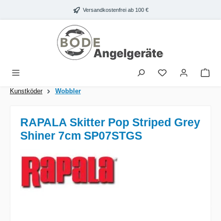
Zum Hauptinhalt springen
Versandkostenfrei ab 100 €
War
Kunstköder
Wobbler
RAPALA Skitter Pop Striped Grey
Shiner 7cm SP07STGS
Bildergalerie überspringen