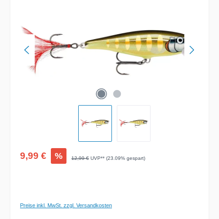
Verkaufspreis:
9,99 €
%
Regulärer Preis:
12,99 €
UVP** (23.09% gespart)
Preise inkl. MwSt. zzgl. Versandkosten