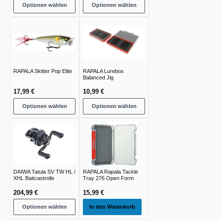
Optionen wählen
Optionen wählen
RAPALA Skitter Pop Elite
RAPALA Lurebox
Balanced Jig
17,99 €
10,99 €
Optionen wählen
Optionen wählen
DAIWA Tatula SV TW HL /
RAPALA Rapala Tackle
XHL Baitcastrolle
Tray 276 Open Form
204,99 €
15,99 €
Optionen wählen
In den Warenkorb