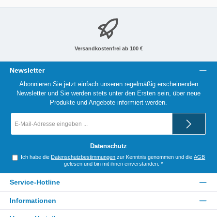
Versandkostenfrei ab 100 €
Newsletter
Abonnieren Sie jetzt einfach unseren regelmäßig erscheinenden
Newsletter und Sie werden stets unter den Ersten sein, über neue
Produkte und Angebote informiert werden.
E-
Mail-
Adresse
*
Datenschutz
Ich habe die
Datenschutzbestimmungen
zur Kenntnis genommen und die
AGB
gelesen und bin mit ihnen einverstanden.
*
Service-Hotline
Informationen