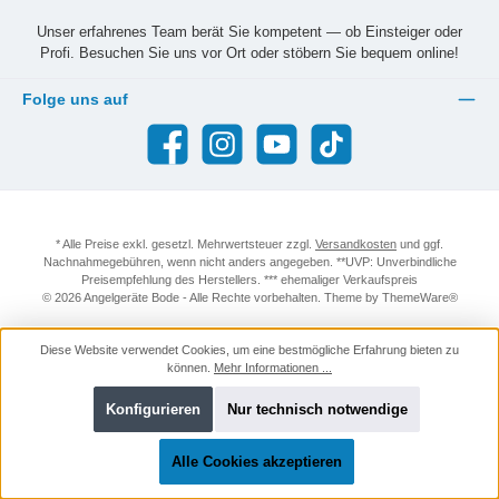
Unser erfahrenes Team berät Sie kompetent — ob Einsteiger oder
Profi. Besuchen Sie uns vor Ort oder stöbern Sie bequem online!
Folge uns auf
Facebook
Instagram
YouTube
TikTok
* Alle Preise exkl. gesetzl. Mehrwertsteuer zzgl.
Versandkosten
und ggf.
Nachnahmegebühren, wenn nicht anders angegeben. **UVP: Unverbindliche
Preisempfehlung des Herstellers. *** ehemaliger Verkaufspreis
© 2026 Angelgeräte Bode - Alle Rechte vorbehalten. Theme by
ThemeWare®
Diese Website verwendet Cookies, um eine bestmögliche Erfahrung bieten zu
können.
Mehr Informationen ...
Konfigurieren
Nur technisch notwendige
Alle Cookies akzeptieren