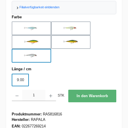
Filialverfügbarkeit einblenden
auswählen
Farbe
AS
CLN
FT
P
S
auswählen
Länge / cm
9.00
Produkt Anzahl: Gib den gewünschten Wert ein oder benutze die Schaltflächen um d
STK
In den Warenkorb
Produktnummer:
RA5816816
Hersteller:
RAPALA
EAN:
022677269214