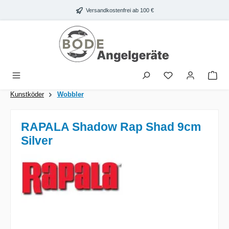
Zum Hauptinhalt springen
Versandkostenfrei ab 100 €
War
Kunstköder
Wobbler
RAPALA Shadow Rap Shad 9cm
Silver
Bildergalerie überspringen