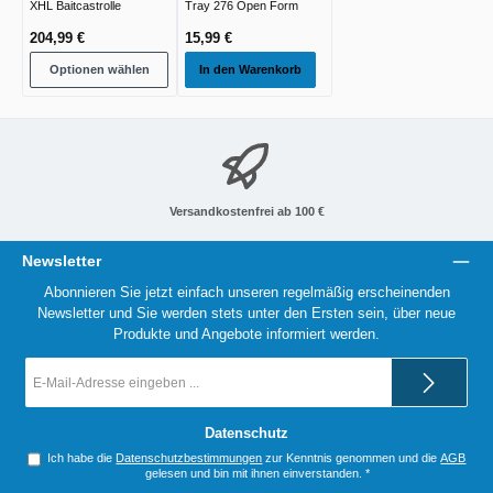
XHL Baitcastrolle
Tray 276 Open Form
204,99 €
15,99 €
Optionen wählen
In den Warenkorb
Versandkostenfrei ab 100 €
Newsletter
Abonnieren Sie jetzt einfach unseren regelmäßig erscheinenden
Newsletter und Sie werden stets unter den Ersten sein, über neue
Produkte und Angebote informiert werden.
E-
Mail-
Adresse
*
Datenschutz
Ich habe die
Datenschutzbestimmungen
zur Kenntnis genommen und die
AGB
gelesen und bin mit ihnen einverstanden.
*