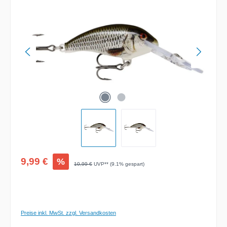
Verkaufspreis:
9,99 €
%
Regulärer Preis:
10,99 €
UVP** (9.1% gespart)
Preise inkl. MwSt. zzgl. Versandkosten