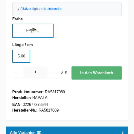
Filialverfügbarkeit einblenden
auswählen
Farbe
ROL
auswählen
Länge / cm
5.00
Produkt Anzahl: Gib den gewünschten Wert ein oder benutze die Schaltflächen um d
STK
In den Warenkorb
Produktnummer:
RA5817089
Hersteller:
RAPALA
EAN:
022677278544
Hersteller-Nr.:
RA5817089
Alle Varianten (8)