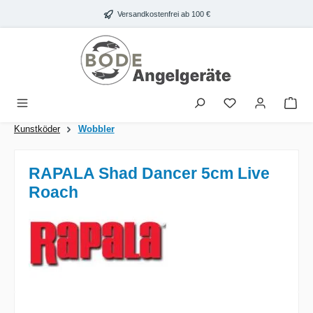
Zum Hauptinhalt springen
Versandkostenfrei ab 100 €
War
Kunstköder
Wobbler
RAPALA Shad Dancer 5cm Live
Roach
Bildergalerie überspringen