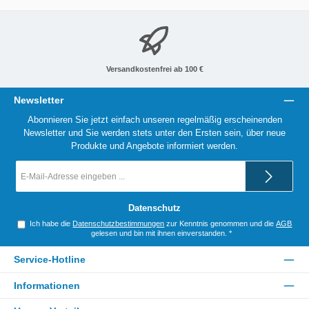
Versandkostenfrei ab 100 €
Newsletter
Abonnieren Sie jetzt einfach unseren regelmäßig erscheinenden
Newsletter und Sie werden stets unter den Ersten sein, über neue
Produkte und Angebote informiert werden.
E-
Mail-
Adresse
*
Datenschutz
Ich habe die
Datenschutzbestimmungen
zur Kenntnis genommen und die
AGB
gelesen und bin mit ihnen einverstanden.
*
Service-Hotline
Informationen