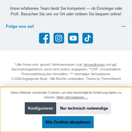
Unser erfahrenes Team berät Sie kompetent — ob Einsteiger oder
Profi. Besuchen Sie uns vor Ort oder stöbern Sie bequem online!
Folge uns auf
Facebook
Instagram
YouTube
TikTok
* Alle Preise exkl. gesetzl. Mehrwertsteuer zzgl.
Versandkosten
und ggf.
Nachnahmegebühren, wenn nicht anders angegeben. **UVP: Unverbindliche
Preisempfehlung des Herstellers. *** ehemaliger Verkaufspreis
© 2026 Angelgeräte Bode - Alle Rechte vorbehalten. Theme by
ThemeWare®
Diese Website verwendet Cookies, um eine bestmögliche Erfahrung bieten zu
können.
Mehr Informationen ...
Konfigurieren
Nur technisch notwendige
Alle Cookies akzeptieren