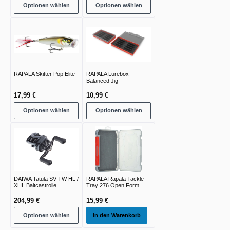
Optionen wählen
Optionen wählen
RAPALA Skitter Pop Elite
RAPALA Lurebox
Balanced Jig
17,99 €
10,99 €
Optionen wählen
Optionen wählen
DAIWA Tatula SV TW HL /
RAPALA Rapala Tackle
XHL Baitcastrolle
Tray 276 Open Form
204,99 €
15,99 €
Optionen wählen
In den Warenkorb