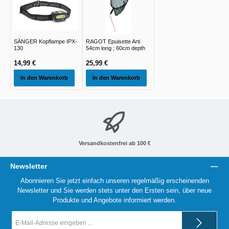
SÄNGER Kopflampe IPX-
RAGOT Epuisette Arti
130
54cm long ; 60cm depth
14,99 €
25,99 €
In den Warenkorb
In den Warenkorb
Versandkostenfrei ab 100 €
Newsletter
Abonnieren Sie jetzt einfach unseren regelmäßig erscheinenden
Newsletter und Sie werden stets unter den Ersten sein, über neue
Produkte und Angebote informiert werden.
E-
Mail-