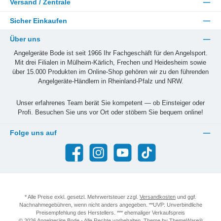
Versand / Zentrale
Sicher Einkaufen
Über uns
Angelgeräte Bode ist seit 1966 Ihr Fachgeschäft für den Angelsport.
Mit drei Filialen in Mülheim-Kärlich, Frechen und Heidesheim sowie
über 15.000 Produkten im Online-Shop gehören wir zu den führenden
Angelgeräte-Händlern in Rheinland-Pfalz und NRW.
Unser erfahrenes Team berät Sie kompetent — ob Einsteiger oder
Profi. Besuchen Sie uns vor Ort oder stöbern Sie bequem online!
Folge uns auf
Facebook
Instagram
YouTube
TikTok
* Alle Preise exkl. gesetzl. Mehrwertsteuer zzgl.
Versandkosten
und ggf.
Nachnahmegebühren, wenn nicht anders angegeben. **UVP: Unverbindliche
Preisempfehlung des Herstellers. *** ehemaliger Verkaufspreis
© 2026 Angelgeräte Bode - Alle Rechte vorbehalten. Theme by
ThemeWare®