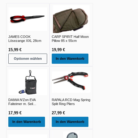
JAMES COOK
CARP SPIRIT Half Moon
Lösezange XXL 28cm
Pillow 85 x 55cm
15,99 €
19,99 €
Optionen wählen
In den Warenkorb
DAIWA N'Zon EVA
RAPALA RCD Mag Spring
Falteimer m. Seil
Split Ring Pliers
16x16x20cm
17,99 €
27,99 €
In den Warenkorb
In den Warenkorb