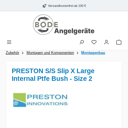
Zum Hauptinhalt springen
Versandkostenfrei ab 100 €
War
Zubehör
Montagen und Komponenten
Montagenbau
PRESTON S/S Slip X Large
Internal Ptfe Bush - Size 2
Bildergalerie überspringen