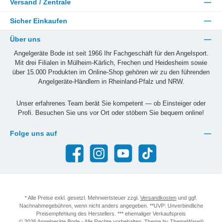
Versand / Zentrale
Sicher Einkaufen
Über uns
Angelgeräte Bode ist seit 1966 Ihr Fachgeschäft für den Angelsport.
Mit drei Filialen in Mülheim-Kärlich, Frechen und Heidesheim sowie
über 15.000 Produkten im Online-Shop gehören wir zu den führenden
Angelgeräte-Händlern in Rheinland-Pfalz und NRW.
Unser erfahrenes Team berät Sie kompetent — ob Einsteiger oder
Profi. Besuchen Sie uns vor Ort oder stöbern Sie bequem online!
Folge uns auf
Facebook
Instagram
YouTube
TikTok
* Alle Preise exkl. gesetzl. Mehrwertsteuer zzgl.
Versandkosten
und ggf.
Nachnahmegebühren, wenn nicht anders angegeben. **UVP: Unverbindliche
Preisempfehlung des Herstellers. *** ehemaliger Verkaufspreis
© 2026 Angelgeräte Bode - Alle Rechte vorbehalten. Theme by
ThemeWare®