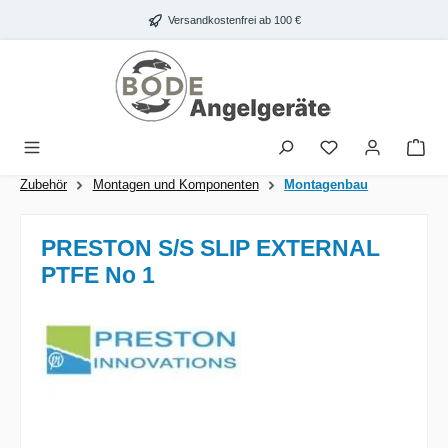
Zum Hauptinhalt springen
Versandkostenfrei ab 100 €
War
Zubehör
Montagen und Komponenten
Montagenbau
PRESTON S/S SLIP EXTERNAL
PTFE No 1
Bildergalerie überspringen