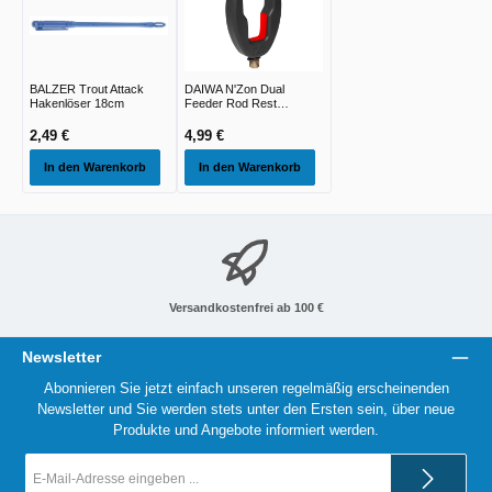
BALZER Trout Attack
DAIWA N'Zon Dual
Hakenlöser 18cm
Feeder Rod Rest
black/red 78x56cm
1,00cm
2,49 €
4,99 €
In den Warenkorb
In den Warenkorb
Versandkostenfrei ab 100 €
Newsletter
Abonnieren Sie jetzt einfach unseren regelmäßig erscheinenden
Newsletter und Sie werden stets unter den Ersten sein, über neue
Produkte und Angebote informiert werden.
E-
Mail-