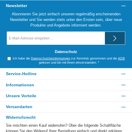
Newsletter
Abonnieren Sie jetzt einfach unseren regelmäßig erscheinenden
Newsletter und Sie werden stets unter den Ersten sein, über neue
Produkte und Angebote informiert werden.
E-
Mail-
Adresse
*
Datenschutz
Ich habe die
Datenschutzbestimmungen
zur Kenntnis genommen und die
AGB
gelesen und bin mit ihnen einverstanden.
*
Service-Hotline
Informationen
Unsere Vorteile
Versandarten
Widerrufsrecht
Sie möchten einen Kauf widerrufen? Über die folgende Schaltfläche
können Sie den Widerruf Ihrer Bestellung einfach und direkt erklären.