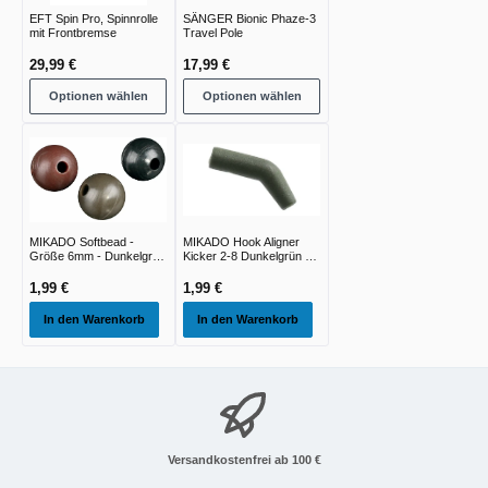
EFT Spin Pro, Spinnrolle
SÄNGER Bionic Phaze-3
mit Frontbremse
Travel Pole
29,99 €
17,99 €
Optionen wählen
Optionen wählen
MIKADO Softbead -
MIKADO Hook Aligner
Größe 6mm - Dunkelgrün
Kicker 2-8 Dunkelgrün -
- 25st
15st
1,99 €
1,99 €
In den Warenkorb
In den Warenkorb
Versandkostenfrei ab 100 €