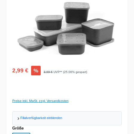
Verkaufspreis:
2,99 €
%
Regulärer Preis:
3,99 €
UVP** (25.06% gespart)
Preise inkl. MwSt. zzgl. Versandkosten
Filialverfügbarkeit einblenden
auswählen
Größe